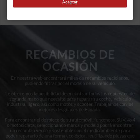
Aceptar
RECAMBIOS DE
OCASIÓN
En nuestra web encontrará miles de recambios reciclados,
pudiendo filtrar por el modelo de su vehículo.
Le ofrecemos la posibilidad de encontrar todos los repuestos de
segunda mano que necesite para reparar su coche, vehículo
industrial ligero, así como motos y scooter. Trabajamos con los
mejores desguaces de España.
Para encontrar el despiece de su automóvil, furgoneta, SUV, 4x4
o motocicleta; seleccionando marca y modelo podrá encontrar
un recambio verde y sostenible con el medio ambiente para
poder repararlo de una forma ecológica, reutilizando piezas que