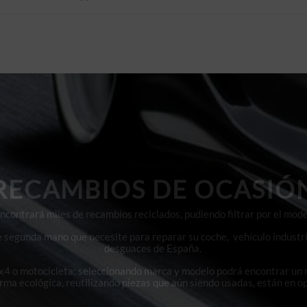
RECAMBIOS DE OCASIÓ
contrará miles de recambios reciclados, pudiendo filtrar por el mode
e segunda mano que necesite para reparar su coche, vehículo industri
desguaces de España.
4x4 o motocicleta; seleccionando marca y modelo podrá encontrar un
orma ecológica, reutilizando piezas que aún siendo usadas, están en o