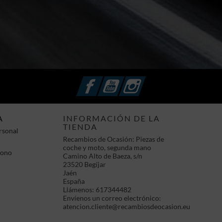
Facebook
YouTube
Instagram
A
INFORMACIÓN DE LA
TIENDA
rsonal
Recambios de Ocasión: Piezas de
coche y moto, segunda mano
bono
Camino Alto de Baeza, s/n
23520 Begíjar
Jaén
España
Llámenos:
617344482
Envíenos un correo electrónico:
atencion.cliente@recambiosdeocasion.eu