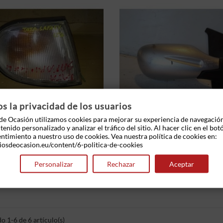


MOSTRAR
 la privacidad de los usuarios
e Ocasión utilizamos cookies para mejorar su experiencia de navegació
enido personalizado y analizar el tráfico del sitio. Al hacer clic en el bot
entimiento a nuestro uso de cookies. Vea nuestra política de cookies en:
iosdeocasion.eu/content/6-politica-de-cookies
ntero Izquierdo Tata Safari I
Retrovisor Derecho Tata Indig
(1997-2005)...
TDI (71 Cv)
Precio
Precio
20,00 €
30,00 €
Personalizar
Rechazar
Aceptar
 1-6 de 6 artículo(s)