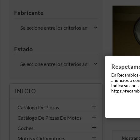
Fabricante
Estado
MOSTRAR
Respetamos
En Recambios d
anuncios o cont
indica su cons
INICIO
https://recamb
Piloto Dela

Catálogo De Piezas

Catálogo De Piezas De Motos

Coches

Mostrando
Motos y Ciclomotores