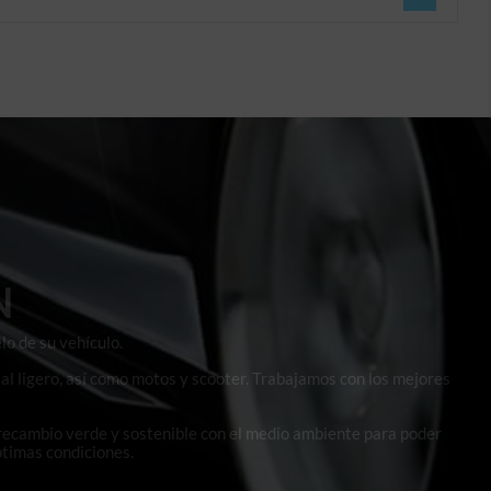
N
lo de su vehículo.
al ligero, así como motos y scooter. Trabajamos con los mejores
 recambio verde y sostenible con el medio ambiente para poder
ptimas condiciones.