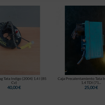


MOSTRAR
ag Tata Indigo (2004) 1.4 I (85
Caja Precalentamiento Tata I
Cv)
1.4 TDI (71...
Precio
Precio
40,00 €
25,00 €