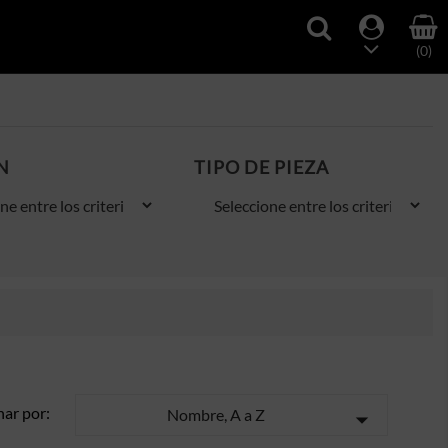
(0)
N
TIPO DE PIEZA
ar por:
Nombre, A a Z
