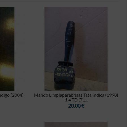

MOSTRAR
ndigo (2004)
Mando Limpiaparabrisas Tata Indica (1998)
1.4 TD (71...
Precio
20,00 €