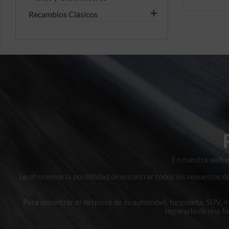

Recambios Clásicos
En nuestra web en
Le ofrecemos la posibilidad de encontrar todos los repuestos d
Para encontrar el despiece de su automóvil, furgoneta, SUV, 
repararlo de una f