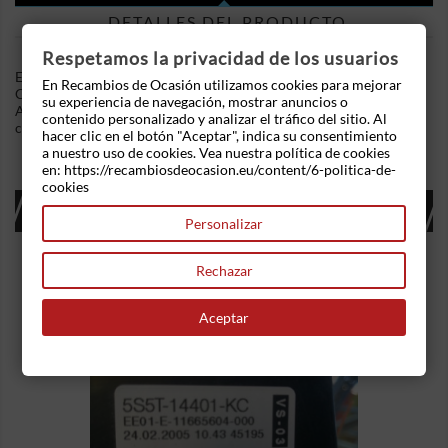
DETALLES DEL PRODUCTO
Respetamos la privacidad de los usuarios
En Recambios de Ocasion disponemos de Filtro de Aire MANN
En Recambios de Ocasión utilizamos cookies para mejorar
C1833 para Ford Fiesta 1 .Referencia Interna: 14170003.
su experiencia de navegación, mostrar anuncios o
Ademas, disponemos de mas recambios, si tiene cualquier duda
contenido personalizado y analizar el tráfico del sitio. Al
consultenos.
hacer clic en el botón "Aceptar", indica su consentimiento
a nuestro uso de cookies. Vea nuestra política de cookies
en: https://recambiosdeocasion.eu/content/6-politica-de-
cookies
16 OTROS PRODUCTOS EN LA MISMA
CATEGORÍA:
Personalizar
Rechazar
Aceptar