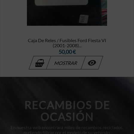
Caja De Reles / Fusibles Ford Fiesta VI
(2001-2008)...
Precio
50,00 €

MOSTRAR
RECAMBIOS DE
OCASIÓN
En nuestra web encontrará miles de recambios reciclados,
pudiendo filtrar por el modelo de su vehículo.