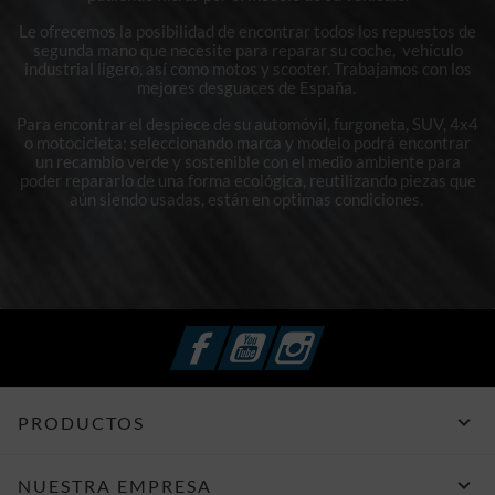
Le ofrecemos la posibilidad de encontrar todos los repuestos de
segunda mano que necesite para reparar su coche, vehículo
industrial ligero, así como motos y scooter. Trabajamos con los
mejores desguaces de España.
Para encontrar el despiece de su automóvil, furgoneta, SUV, 4x4
o motocicleta; seleccionando marca y modelo podrá encontrar
un recambio verde y sostenible con el medio ambiente para
poder repararlo de una forma ecológica, reutilizando piezas que
aún siendo usadas, están en optimas condiciones.
Facebook
YouTube
Instagram

PRODUCTOS

NUESTRA EMPRESA