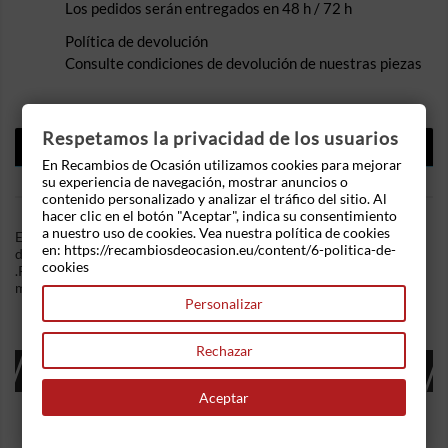
Los pedidos serán entregados en 48 h / 72 h
Política de devolución
Consulte condiciones de devolución de nuestras piezas
Respetamos la privacidad de los usuarios
DESCRIPCIÓN
En Recambios de Ocasión utilizamos cookies para mejorar
DETALLES DEL PRODUCTO
su experiencia de navegación, mostrar anuncios o
contenido personalizado y analizar el tráfico del sitio. Al
hacer clic en el botón "Aceptar", indica su consentimiento
a nuestro uso de cookies. Vea nuestra política de cookies
En Recambios de Ocasion disponemos de Mando elevalunas
en: https://recambiosdeocasion.eu/content/6-politica-de-
delantero izquierdo Bmw Serie 5 (E34) 525 td (115 cv)
cookies
.Referencia Interna: 10311328206121. Ademas, disponemos de
mas recambios, si tiene cualquier duda consultenos.
Personalizar
Rechazar
16 OTROS PRODUCTOS EN LA MISMA
CATEGORÍA:
Aceptar