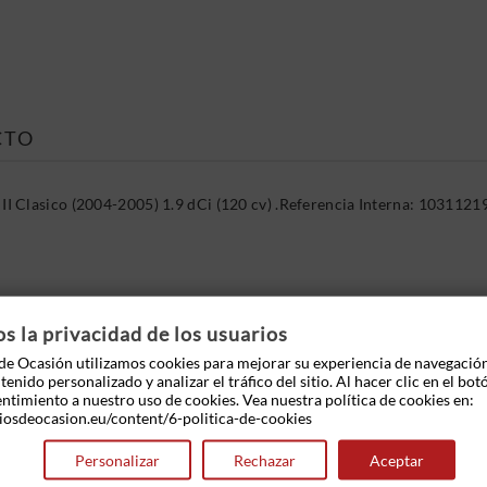
CTO
 Clasico (2004-2005) 1.9 dCi (120 cv) .Referencia Interna: 1031121
 OTROS PRODUCTOS EN LA MISMA CATEGOR
 la privacidad de los usuarios
e Ocasión utilizamos cookies para mejorar su experiencia de navegació
enido personalizado y analizar el tráfico del sitio. Al hacer clic en el bot
entimiento a nuestro uso de cookies. Vea nuestra política de cookies en:
iosdeocasion.eu/content/6-politica-de-cookies
Personalizar
Rechazar
Aceptar