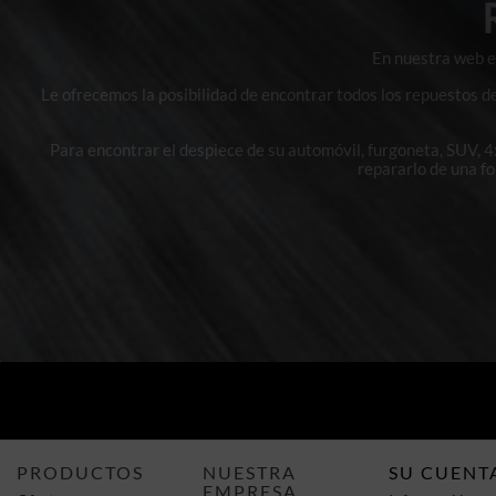
En nuestra web en
Le ofrecemos la posibilidad de encontrar todos los repuestos d
Para encontrar el despiece de su automóvil, furgoneta, SUV, 
repararlo de una f
PRODUCTOS
NUESTRA
SU CUENT
EMPRESA