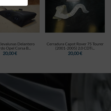


levalunas Delantero
Cerradura Capot Rover 75 Tourer
rdo Opel Corsa B...
(2001-2005) 2.0 CDTi...
Precio
Precio
20,00 €
20,00 €