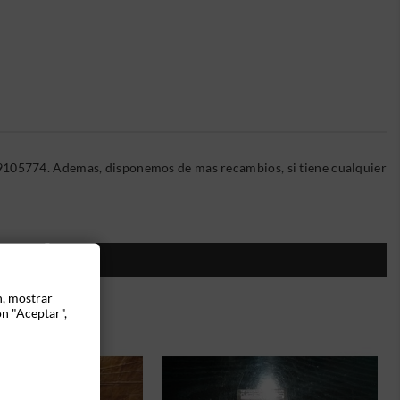
9105774. Ademas, disponemos de mas recambios, si tiene cualquier
ÍA:
n, mostrar
ón "Aceptar",