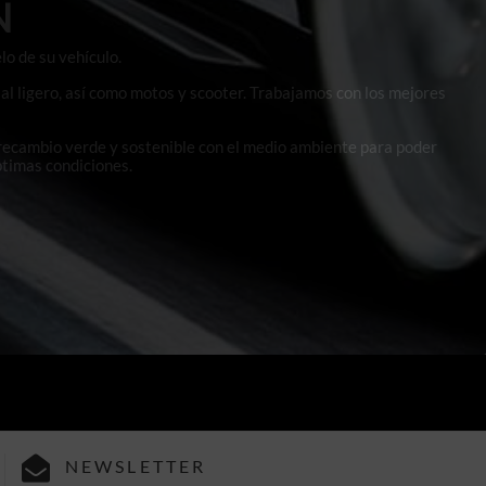
N
lo de su vehículo.
al ligero, así como motos y scooter. Trabajamos con los mejores
 recambio verde y sostenible con el medio ambiente para poder
ptimas condiciones.
NEWSLETTER