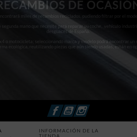
RECAMBIOS DE OCASIÓ
contrará miles de recambios reciclados, pudiendo filtrar por el mode
e segunda mano que necesite para reparar su coche, vehículo industri
desguaces de España.
4x4 o motocicleta; seleccionando marca y modelo podrá encontrar un
orma ecológica, reutilizando piezas que aún siendo usadas, están en o
Facebook
YouTube
Instagram
A
INFORMACIÓN DE LA
TIENDA