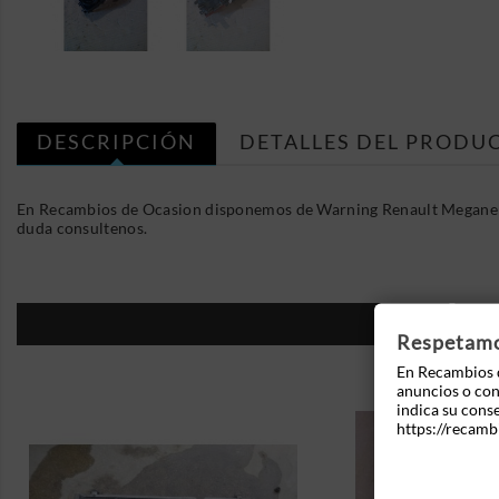
DESCRIPCIÓN
DETALLES DEL PRODU
En Recambios de Ocasion disponemos de Warning Renault Megane II
duda consultenos.
16
Respetamos
En Recambios d
anuncios o cont
indica su cons
https://recamb