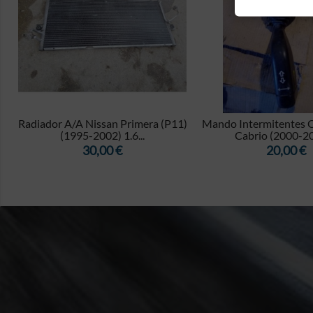


Radiador A/A Nissan Primera (P11)
Mando Intermitentes O
(1995-2002) 1.6...
Cabrio (2000-200
Precio
Precio
30,00 €
20,00 €