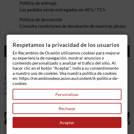
Política de entrega
Los pedidos serán entregados en 48 h / 72 h
Política de devolución
Consulte condiciones de devolución de nuestras piezas
Respetamos la privacidad de los usuarios
DESCRIPCIÓN
En Recambios de Ocasión utilizamos cookies para mejorar
su experiencia de navegación, mostrar anuncios o
DETALLES DEL PRODUCTO
contenido personalizado y analizar el tráfico del sitio. Al
hacer clic en el botón "Aceptar", indica su consentimiento
a nuestro uso de cookies. Vea nuestra política de cookies
En Recambios de Ocasion disponemos de Elevalunas trasero
en: https://recambiosdeocasion.eu/content/6-politica-de-
izquierdo Ford Mondeo II Sedan (2001-2007) 2.0 TDCi (130 cv)
cookies
.Referencia Interna: 11091256356805. Ademas, disponemos de
mas recambios, si tiene cualquier duda consultenos.
Personalizar
Rechazar
16 OTROS PRODUCTOS EN LA MISMA
CATEGORÍA:
Aceptar