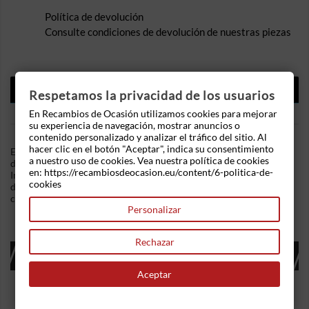
Política de devolución
Consulte condiciones de devolución de nuestras piezas
DESCRIPCIÓN
Respetamos la privacidad de los usuarios
DETALLES DEL PRODUCTO
En Recambios de Ocasión utilizamos cookies para mejorar
su experiencia de navegación, mostrar anuncios o
contenido personalizado y analizar el tráfico del sitio. Al
hacer clic en el botón "Aceptar", indica su consentimiento
En Recambios de Ocasion disponemos de Piloto delantero
a nuestro uso de cookies. Vea nuestra política de cookies
derecho Opel Astra F (1991-1998) 1.4i (60 cv) .Referencia
en: https://recambiosdeocasion.eu/content/6-politica-de-
Interna: 04281600276076. En color blanco. Ademas,
cookies
disponemos de mas recambios, si tiene cualquier duda
consultenos.
Personalizar
Rechazar
16 OTROS PRODUCTOS EN LA MISMA
CATEGORÍA:
Aceptar