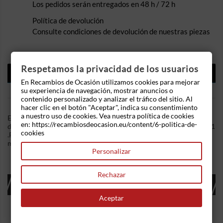
Los pedidos serán entregados en 48 h / 72 h
Política de devolución
Consulte condiciones de devolución de nuestras piezas
Respetamos la privacidad de los usuarios
DESCRIPCIÓN
En Recambios de Ocasión utilizamos cookies para mejorar
DETALLES DEL PRODUCTO
su experiencia de navegación, mostrar anuncios o
contenido personalizado y analizar el tráfico del sitio. Al
hacer clic en el botón "Aceptar", indica su consentimiento
a nuestro uso de cookies. Vea nuestra política de cookies
En Recambios de Ocasion disponemos de Maneta exterior
en: https://recambiosdeocasion.eu/content/6-politica-de-
delantera izquierda Renault Megane II Coupe (Fase II, 2006) GT 1
cookies
.Referencia Interna: 10201633301266. Ademas, disponemos de
mas recambios, si tiene cualquier duda consultenos.
Personalizar
Rechazar
16 OTROS PRODUCTOS EN LA MISMA
CATEGORÍA:
Aceptar