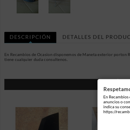
DESCRIPCIÓN
DETALLES DEL PRODU
En Recambios de Ocasion disponemos de Maneta exterior porton Ren
tiene cualquier duda consultenos.
16
Respetamos
En Recambios d
anuncios o cont
indica su cons
https://recamb