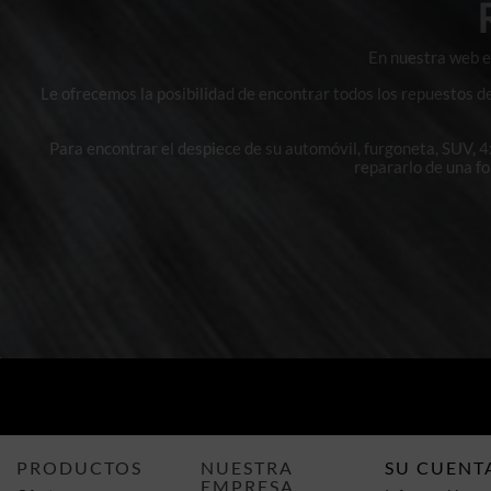
En nuestra web en
Le ofrecemos la posibilidad de encontrar todos los repuestos d
Para encontrar el despiece de su automóvil, furgoneta, SUV, 
repararlo de una f
PRODUCTOS
NUESTRA
SU CUENT
EMPRESA