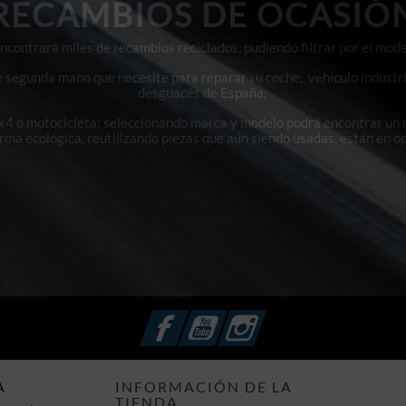
RECAMBIOS DE OCASIÓ
contrará miles de recambios reciclados, pudiendo filtrar por el mode
e segunda mano que necesite para reparar su coche, vehículo industri
desguaces de España.
4x4 o motocicleta; seleccionando marca y modelo podrá encontrar un
orma ecológica, reutilizando piezas que aún siendo usadas, están en o
Facebook
YouTube
Instagram
A
INFORMACIÓN DE LA
TIENDA