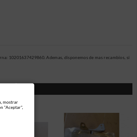
Interna: 10201637429860. Ademas, disponemos de mas recambios, si
ÍA:
n, mostrar
ón "Aceptar",