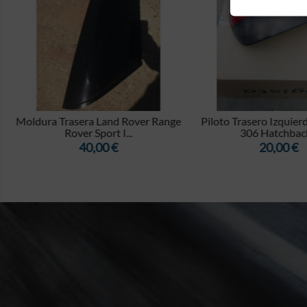


e
Piloto Trasero Izquierdo Peugeot
Mando Climatizador C
306 Hatchback...
(Fase I, 2000)
Precio
Precio
20,00 €
30,00 €