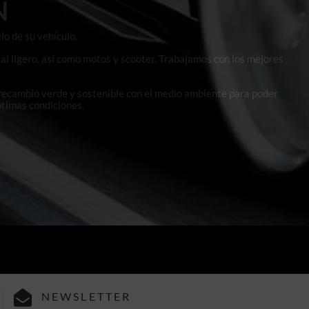
N
lo de su vehículo.
al ligero, así como motos y scooter. Trabajamos con los mejores
 recambio verde y sostenible con el medio ambiente para poder
ptimas condiciones.
NEWSLETTER