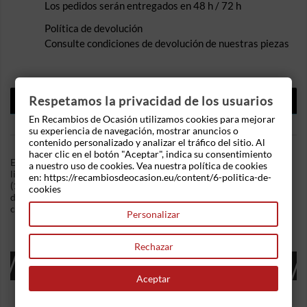
Los pedidos serán entregados en 48 h / 72 h
Política de devolución
Consulte condiciones de devolución de nuestras piezas
DESCRIPCIÓN
Respetamos la privacidad de los usuarios
En Recambios de Ocasión utilizamos cookies para mejorar
DETALLES DEL PRODUCTO
su experiencia de navegación, mostrar anuncios o
contenido personalizado y analizar el tráfico del sitio. Al
hacer clic en el botón "Aceptar", indica su consentimiento
En Recambios de Ocasion disponemos de Motor
a nuestro uso de cookies. Vea nuestra política de cookies
limpiaparabrisas delantero Opel Astra G (1996-2008) 1.6 16V
en: https://recambiosdeocasion.eu/content/6-politica-de-
(101 cv) .Referencia Interna: 10201732361134. Ademas,
cookies
disponemos de mas recambios, si tiene cualquier duda
consultenos.
Personalizar
Rechazar
16 OTROS PRODUCTOS EN LA MISMA
CATEGORÍA:
Aceptar