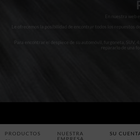
En nuestra web en
Le ofrecemos la posibilidad de encontrar todos los repuestos d
Para encontrar el despiece de su automóvil, furgoneta, SUV, 
repararlo de una f
PRODUCTOS
NUESTRA
SU CUENT
EMPRESA