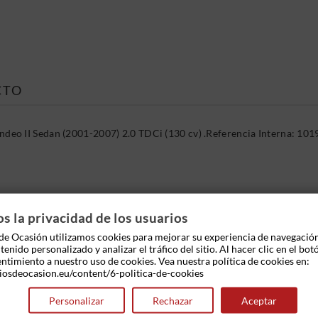
CTO
eo II Sedan (2001-2007) 2.0 TDCi (130 cv) .Referencia Interna: 10
 OTROS PRODUCTOS EN LA MISMA CATEGOR
 la privacidad de los usuarios
e Ocasión utilizamos cookies para mejorar su experiencia de navegació
enido personalizado y analizar el tráfico del sitio. Al hacer clic en el bot
entimiento a nuestro uso de cookies. Vea nuestra política de cookies en:
iosdeocasion.eu/content/6-politica-de-cookies
Personalizar
Rechazar
Aceptar