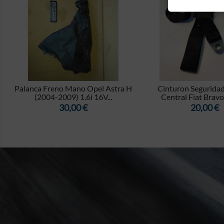


8
Palanca Freno Mano Opel Astra H
Cinturon Seguridad
(2004-2009) 1.6i 16V...
Central Fiat Bravo 
Precio
Precio
30,00 €
20,00 €