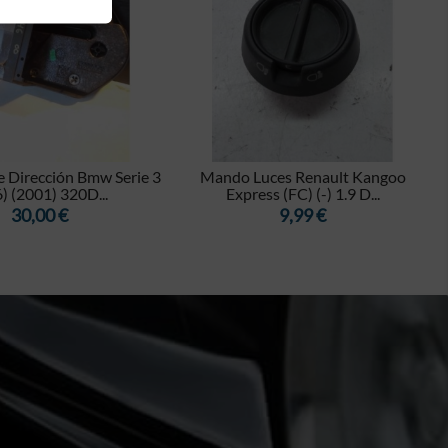


 Dirección Bmw Serie 3
Mando Luces Renault Kangoo
) (2001) 320D...
Express (FC) (-) 1.9 D...
Precio
Precio
30,00 €
9,99 €