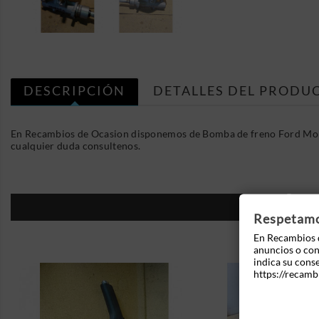
DESCRIPCIÓN
DETALLES DEL PRODU
En Recambios de Ocasion disponemos de Bomba de freno Ford Mond
cualquier duda consultenos.
16
Respetamos
En Recambios d
anuncios o cont
indica su cons
https://recamb