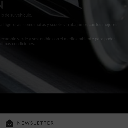
N
lo de su vehículo.
al ligero, así como motos y scooter. Trabajamos con los mejores
 recambio verde y sostenible con el medio ambiente para poder
ptimas condiciones.
NEWSLETTER