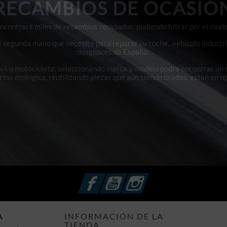
RECAMBIOS DE OCASIÓ
contrará miles de recambios reciclados, pudiendo filtrar por el mode
e segunda mano que necesite para reparar su coche, vehículo industri
desguaces de España.
4x4 o motocicleta; seleccionando marca y modelo podrá encontrar un
orma ecológica, reutilizando piezas que aún siendo usadas, están en o
Facebook
YouTube
Instagram
A
INFORMACIÓN DE LA
TIENDA