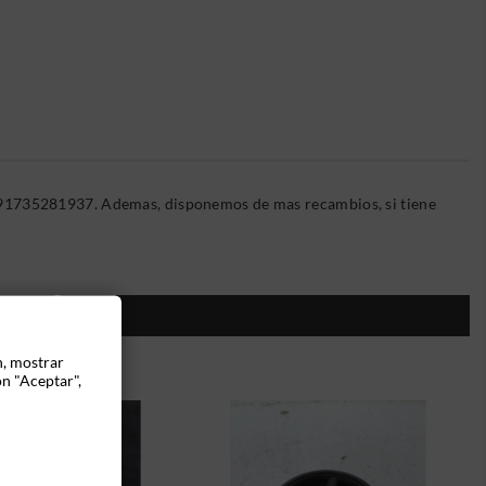
191735281937. Ademas, disponemos de mas recambios, si tiene
ÍA:
n, mostrar
ón "Aceptar",