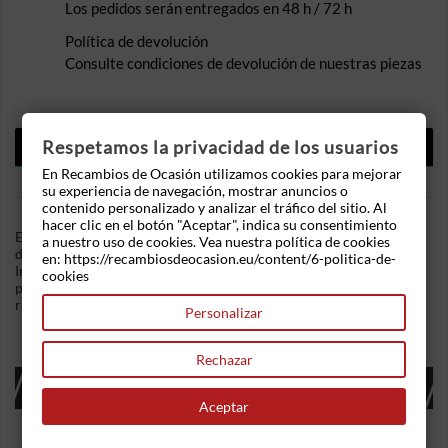
Los pedidos serán entregados en 48 h / 72 h
Política de devolución
Consulte condiciones de devolución de nuestras piezas
DESCRIPCIÓN
Respetamos la privacidad de los usuarios
En Recambios de Ocasión utilizamos cookies para mejorar
DETALLES DEL PRODUCTO
su experiencia de navegación, mostrar anuncios o
contenido personalizado y analizar el tráfico del sitio. Al
hacer clic en el botón "Aceptar", indica su consentimiento
En Recambios de Ocasion disponemos de Elevalunas delantero
a nuestro uso de cookies. Vea nuestra política de cookies
derecho Ford Focus II Hatchback 1.6 TDCi (90 cv) .Referencia
en: https://recambiosdeocasion.eu/content/6-politica-de-
Interna: 01130950574082 - Ref: Rh1450. Mecanismo eléctrico
cookies
para modelos de 3 puertas. Ademas, disponemos de mas
recambios, si tiene cualquier duda consultenos.
Personalizar
Rechazar
16 OTROS PRODUCTOS EN LA MISMA
CATEGORÍA:
Aceptar