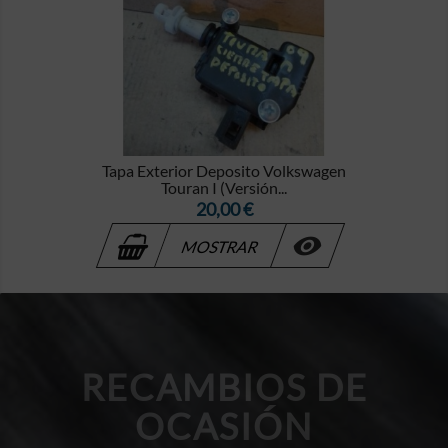
Tapa Exterior Deposito Volkswagen
Touran I (Versión...
Precio
20,00 €

MOSTRAR
RECAMBIOS DE
OCASIÓN