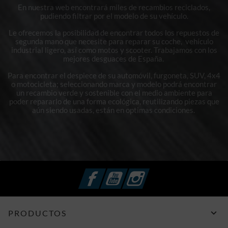
En nuestra web encontrará miles de recambios reciclados,
pudiendo filtrar por el modelo de su vehículo.
Le ofrecemos la posibilidad de encontrar todos los repuestos de
segunda mano que necesite para reparar su coche, vehículo
industrial ligero, así como motos y scooter. Trabajamos con los
mejores desguaces de España.
Para encontrar el despiece de su automóvil, furgoneta, SUV, 4x4
o motocicleta; seleccionando marca y modelo podrá encontrar
un recambio verde y sostenible con el medio ambiente para
poder repararlo de una forma ecológica, reutilizando piezas que
aún siendo usadas, están en optimas condiciones.
Facebook
YouTube
Instagram

PRODUCTOS