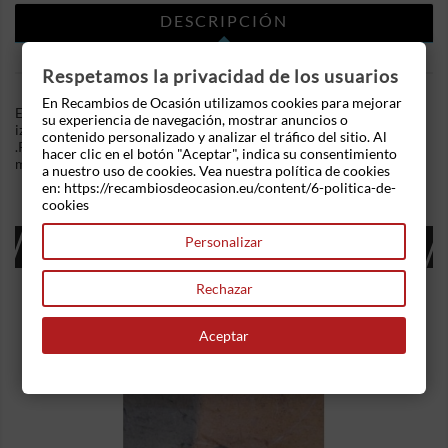
DESCRIPCIÓN
DETALLES DEL PRODUCTO
Respetamos la privacidad de los usuarios
En Recambios de Ocasión utilizamos cookies para mejorar
En Recambios de Ocasion disponemos de Piloto trasero
su experiencia de navegación, mostrar anuncios o
izquierdo Audi 100 (4A,C4) (1990-1994) 2.5 TDI (115 cv)
contenido personalizado y analizar el tráfico del sitio. Al
.Referencia Interna: 01150859125599. Ademas, disponemos de
hacer clic en el botón "Aceptar", indica su consentimiento
mas recambios, si tiene cualquier duda consultenos.
a nuestro uso de cookies. Vea nuestra política de cookies
en: https://recambiosdeocasion.eu/content/6-politica-de-
cookies
16 OTROS PRODUCTOS EN LA MISMA
Personalizar
CATEGORÍA:
Rechazar
Aceptar