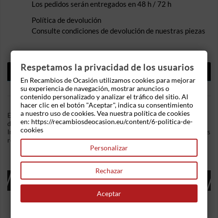
Los pedidos serán entregados en 48 h / 72 h
Política de devolución
Consulte condiciones de devolución de nuestras piezas
Respetamos la privacidad de los usuarios
DESCRIPCIÓN
En Recambios de Ocasión utilizamos cookies para mejorar
DETALLES DEL PRODUCTO
su experiencia de navegación, mostrar anuncios o
contenido personalizado y analizar el tráfico del sitio. Al
hacer clic en el botón "Aceptar", indica su consentimiento
a nuestro uso de cookies. Vea nuestra política de cookies
En Recambios de Ocasion disponemos de Elevalunas trasero
en: https://recambiosdeocasion.eu/content/6-politica-de-
derecho Peugeot 207 (2006-2013) 1.6 HDi (90 cv) .Referencia
cookies
Interna: 01170951249112. Manual. Ademas, disponemos de mas
recambios, si tiene cualquier duda consultenos.
Personalizar
Rechazar
16 OTROS PRODUCTOS EN LA MISMA
CATEGORÍA:
Aceptar