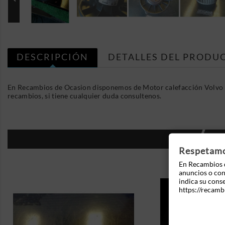
DESCRIPCIÓN
DETALLES DEL PRODU
En Recambios de Ocasion disponemos de Motor calefacción Volvo 
recambios, si tiene cualquier duda consultenos.
16
Respetamos
En Recambios d
anuncios o cont
indica su cons
https://recamb