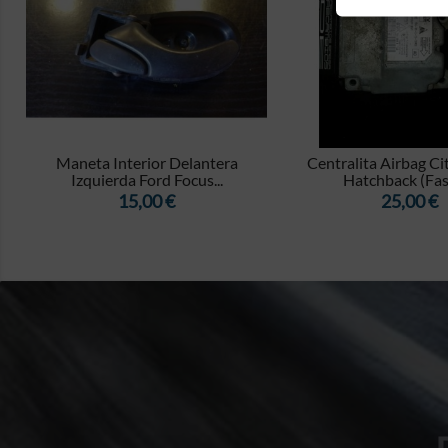


Maneta Interior Delantera
Centralita Airbag Ci
Izquierda Ford Focus...
Hatchback (Fase 
Precio
Precio
15,00 €
25,00 €