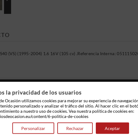
CTO
S40 (VS) (1995-2004) 1.6 16V (105 cv) .Referencia Interna: 051115
 OTROS PRODUCTOS EN LA MISMA CATEGOR
 la privacidad de los usuarios
e Ocasión utilizamos cookies para mejorar su experiencia de navegació
enido personalizado y analizar el tráfico del sitio. Al hacer clic en el bot
entimiento a nuestro uso de cookies. Vea nuestra política de cookies en:
iosdeocasion.eu/content/6-politica-de-cookies
Personalizar
Rechazar
Aceptar