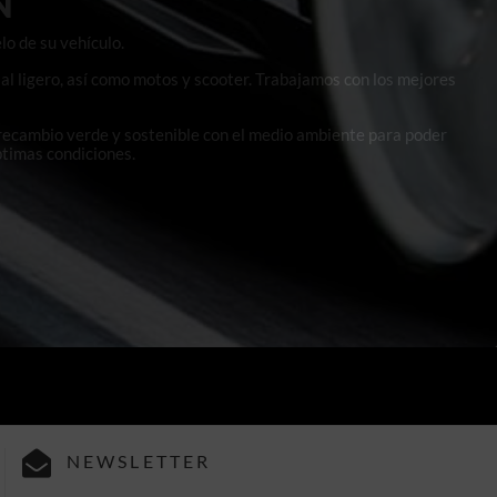
N
lo de su vehículo.
al ligero, así como motos y scooter. Trabajamos con los mejores
 recambio verde y sostenible con el medio ambiente para poder
ptimas condiciones.
NEWSLETTER