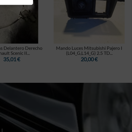


as Delantero Derecho
Mando Luces Mitsubishi Pajero I
ault Scenic II...
(L04_G,L14_G) 2.5 TD...
Precio
Precio
35,01 €
20,00 €