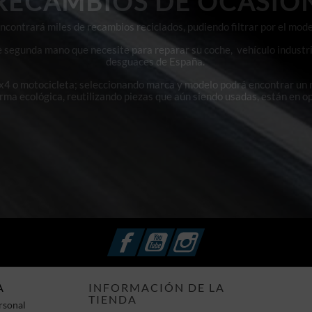
RECAMBIOS DE OCASIÓ
contrará miles de recambios reciclados, pudiendo filtrar por el mode
e segunda mano que necesite para reparar su coche, vehículo industri
desguaces de España.
4x4 o motocicleta; seleccionando marca y modelo podrá encontrar un
orma ecológica, reutilizando piezas que aún siendo usadas, están en o
Facebook
YouTube
Instagram
A
INFORMACIÓN DE LA
TIENDA
rsonal