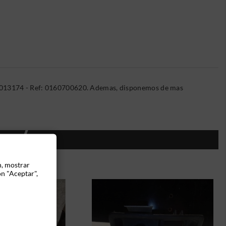
02013174 - Ref: 0160700620. Ademas, disponemos de mas
ÍA:
n, mostrar
ón "Aceptar",