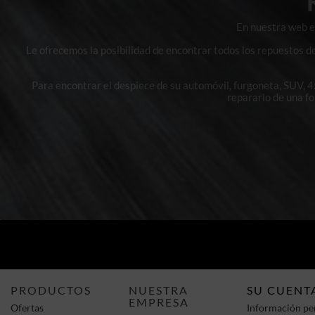
En nuestra web en
Le ofrecemos la posibilidad de encontrar todos los repuestos d
Para encontrar el despiece de su automóvil, furgoneta, SUV, 
repararlo de una f
PRODUCTOS
NUESTRA
SU CUENT
EMPRESA
Ofertas
Información pe