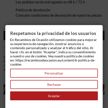
Los pedidos serán entregados en 48 h / 72 h
Política de devolución
Consulte condiciones de devolución de nuestras piezas
Respetamos la privacidad de los usuarios
DESCRIPCIÓN
En Recambios de Ocasión utilizamos cookies para mejorar
DETALLES DEL PRODUCTO
su experiencia de navegación, mostrar anuncios o
contenido personalizado y analizar el tráfico del sitio. Al
hacer clic en el botón "Aceptar", indica su consentimiento
a nuestro uso de cookies. Vea nuestra política de cookies
En Recambios de Ocasion disponemos de Cinturon seguridad
en: https://recambiosdeocasion.eu/content/6-politica-de-
trasero izquierdo Peugeot 206 (1998) 1.6 16V (109 cv)
cookies
.Referencia Interna: 05111541443151. Ademas, disponemos de
mas recambios, si tiene cualquier duda consultenos.
Personalizar
Rechazar
16 OTROS PRODUCTOS EN LA MISMA
CATEGORÍA:
Aceptar