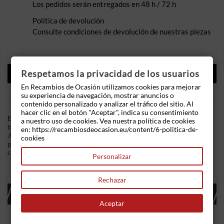
Los pedidos serán entregados en 48 h / 72 h
Política de devolución
Consulte condiciones de devolución de nuestras piezas
DESCRIPCIÓN
Respetamos la privacidad de los usuarios
En Recambios de Ocasión utilizamos cookies para mejorar
DETALLES DEL PRODUCTO
su experiencia de navegación, mostrar anuncios o
contenido personalizado y analizar el tráfico del sitio. Al
hacer clic en el botón "Aceptar", indica su consentimiento
En Recambios de Ocasion disponemos de Cinturon seguridad
a nuestro uso de cookies. Vea nuestra política de cookies
trasero izquierdo Citroen Xsara (N1) 1.6 i 16V (109 cv)
en: https://recambiosdeocasion.eu/content/6-politica-de-
.Referencia Interna: 05111514346401. Para modelo de 5
cookies
puertas. Ademas, disponemos de mas recambios, si tiene
cualquier duda consultenos.
Personalizar
Rechazar
16 OTROS PRODUCTOS EN LA MISMA
CATEGORÍA:
Aceptar