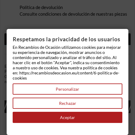
Política de devolución
Consulte condiciones de devolución de nuestras piezas
DESCRIPCIÓN
Respetamos la privacidad de los usuarios
En Recambios de Ocasión utilizamos cookies para mejorar
DETALLES DEL PRODUCTO
su experiencia de navegación, mostrar anuncios o
contenido personalizado y analizar el tráfico del sitio. Al
hacer clic en el botón "Aceptar", indica su consentimiento
En Recambios de Ocasion disponemos de Retrovisor izquierdo
a nuestro uso de cookies. Vea nuestra política de cookies
Peugeot 206 (1998) 1.6 16V (109 cv) .Referencia Interna:
en: https://recambiosdeocasion.eu/content/6-politica-de-
05111511559252. Regulación manual. Ademas, disponemos de
cookies
mas recambios, si tiene cualquier duda consultenos.
Personalizar
Rechazar
16 OTROS PRODUCTOS EN LA MISMA
CATEGORÍA:
Aceptar