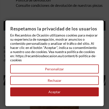
Política de devolución
Consulte condiciones de devolución de nuestras piezas
DESCRIPCIÓN
Respetamos la privacidad de los usuarios
DETALLES DEL PRODUCTO
En Recambios de Ocasión utilizamos cookies para mejorar
su experiencia de navegación, mostrar anuncios o
contenido personalizado y analizar el tráfico del sitio. Al
hacer clic en el botón "Aceptar", indica su consentimiento
En Recambios de Ocasion disponemos de Airbag Conductor
a nuestro uso de cookies. Vea nuestra política de cookies
Rover 400 (RT) (1995-2000) 420 D (86 cv) .Referencia Interna:
en: https://recambiosdeocasion.eu/content/6-politica-de-
10171855342836 - Ref: D39810509409. Ademas, disponemos
cookies
de mas recambios, si tiene cualquier duda consultenos.
Personalizar
16 OTROS PRODUCTOS EN LA MISMA
Rechazar
CATEGORÍA:
Aceptar