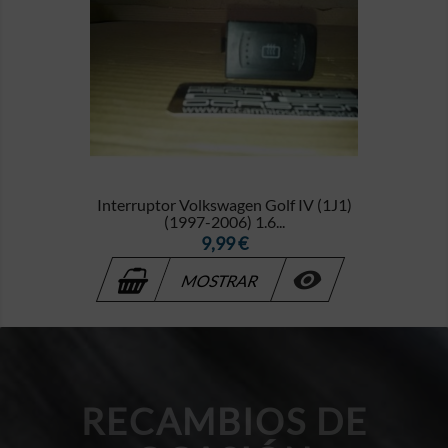
Interruptor Volkswagen Golf IV (1J1)
(1997-2006) 1.6...
Precio
9,99 €

MOSTRAR
RECAMBIOS DE