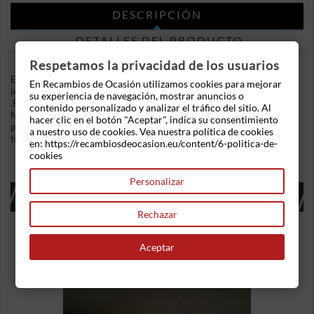
DESCRIPCIÓN
DETALLES DEL PRODUCTO
Respetamos la privacidad de los usuarios
En Recambios de Ocasion disponemos de Cuadro de
En Recambios de Ocasión utilizamos cookies para mejorar
instrumentos Renault Clio II (1990-2009) 1.4 (B/CB0C) (75 cv)
su experiencia de navegación, mostrar anuncios o
.Referencia Interna: 05141214315674 - Ref: P7700428508.
contenido personalizado y analizar el tráfico del sitio. Al
Marca 196.923 kilómetros. Alguna raya en el cristal. Fondo
hacer clic en el botón "Aceptar", indica su consentimiento
pintado en blanco. Ademas, disponemos de mas recambios, si
a nuestro uso de cookies. Vea nuestra política de cookies
tiene cualquier duda consultenos.
en: https://recambiosdeocasion.eu/content/6-politica-de-
cookies
Personalizar
16 OTROS PRODUCTOS EN LA MISMA
CATEGORÍA:
Rechazar
Aceptar