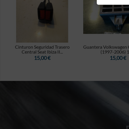


-
Cinturon Seguridad Trasero
Guantera Volkswagen G
Central Seat Ibiza II...
(1997-2006) 1.
Precio
Precio
15,00 €
15,00 €