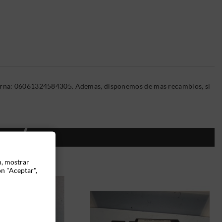
nterna: 06061324584305. Ademas, disponemos de mas recambios, si
ÍA:
n, mostrar
ón "Aceptar",