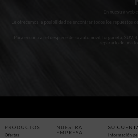
En nuestra web en
Le ofrecemos la posibilidad de encontrar todos los repuestos d
Para encontrar el despiece de su automóvil, furgoneta, SUV, 
repararlo de una f
PRODUCTOS
NUESTRA
SU CUENT
EMPRESA
Ofertas
Información pe