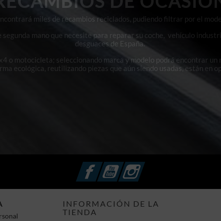
RECAMBIOS DE OCASIÓ
contrará miles de recambios reciclados, pudiendo filtrar por el mode
e segunda mano que necesite para reparar su coche, vehículo industri
desguaces de España.
4x4 o motocicleta; seleccionando marca y modelo podrá encontrar un
orma ecológica, reutilizando piezas que aún siendo usadas, están en o
Facebook
YouTube
Instagram
A
INFORMACIÓN DE LA
TIENDA
rsonal