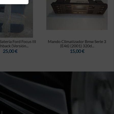


atería Ford Focus III
Mando Climatizador Bmw Serie 3
hback (Versión...
(E46) (2001) 320d...
Precio
Precio
25,00 €
15,00 €