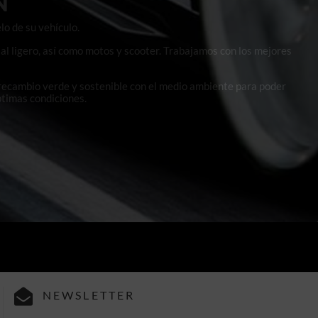
N
lo de su vehículo.
al ligero, así como motos y scooter. Trabajamos con los mejores
 recambio verde y sostenible con el medio ambiente para poder
ptimas condiciones.
NEWSLETTER