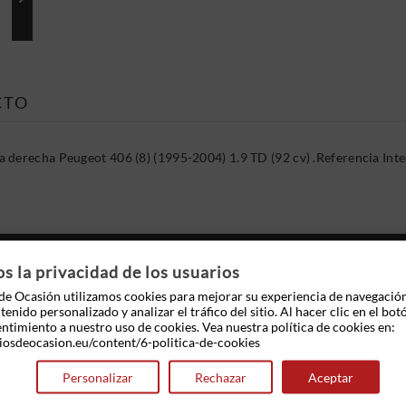
CTO
 derecha Peugeot 406 (8) (1995-2004) 1.9 TD (92 cv) .Referencia I
 OTROS PRODUCTOS EN LA MISMA CATEGOR
 la privacidad de los usuarios
e Ocasión utilizamos cookies para mejorar su experiencia de navegació
enido personalizado y analizar el tráfico del sitio. Al hacer clic en el bot
entimiento a nuestro uso de cookies. Vea nuestra política de cookies en:
iosdeocasion.eu/content/6-politica-de-cookies
Personalizar
Rechazar
Aceptar