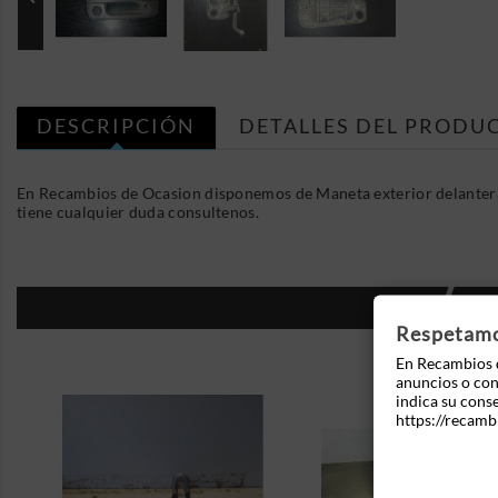
DESCRIPCIÓN
DETALLES DEL PRODU
En Recambios de Ocasion disponemos de Maneta exterior delantera
tiene cualquier duda consultenos.
16
Respetamos
En Recambios d
anuncios o cont
indica su cons
https://recamb