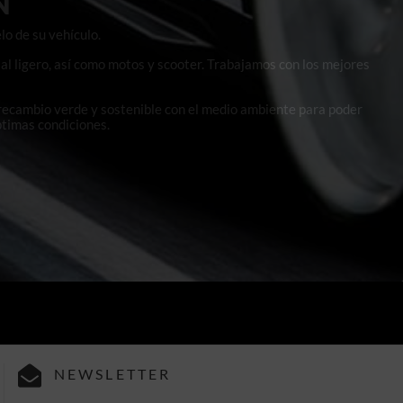
N
lo de su vehículo.
al ligero, así como motos y scooter. Trabajamos con los mejores
 recambio verde y sostenible con el medio ambiente para poder
ptimas condiciones.
NEWSLETTER