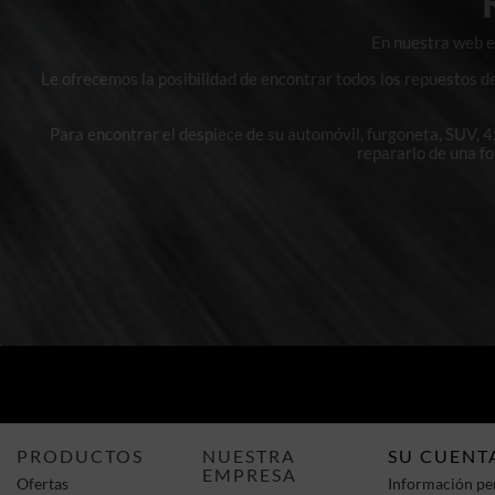
En nuestra web en
Le ofrecemos la posibilidad de encontrar todos los repuestos d
Para encontrar el despiece de su automóvil, furgoneta, SUV, 
repararlo de una f
PRODUCTOS
NUESTRA
SU CUENT
EMPRESA
Ofertas
Información pe