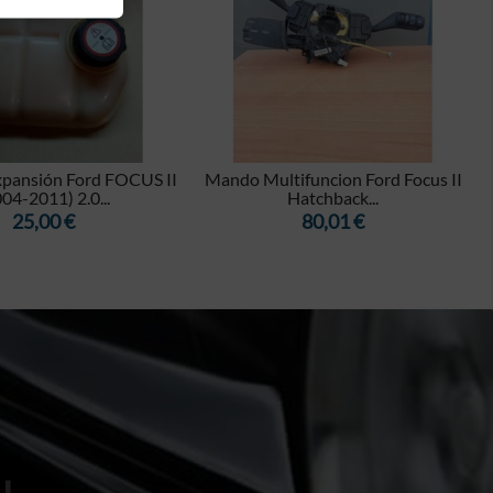


xpansión Ford FOCUS II
Mando Multifuncion Ford Focus II
04-2011) 2.0...
Hatchback...
Precio
Precio
25,00 €
80,01 €