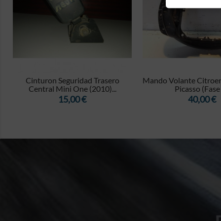


Cinturon Seguridad Trasero
Mando Volante Citroen
Central Mini One (2010)...
Picasso (Fase I,
Precio
Precio
15,00 €
40,00 €