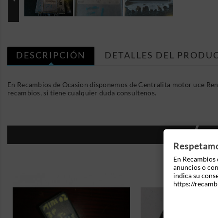
DESCRIPCIÓN
DETALLES DEL PRODU
En Recambios de Ocasion disponemos de Centralita motor uce Ren
recambios, si tiene cualquier duda consultenos.
16
Respetamos
En Recambios d
anuncios o cont
indica su cons
https://recamb