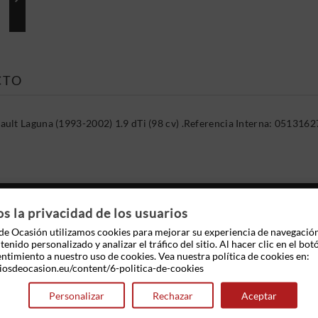
CTO
ault Laguna (1993-2002) 1.9 dTi (98 cv) .Referencia Interna: 05131
 OTROS PRODUCTOS EN LA MISMA CATEGOR
 la privacidad de los usuarios
e Ocasión utilizamos cookies para mejorar su experiencia de navegació
enido personalizado y analizar el tráfico del sitio. Al hacer clic en el bot
entimiento a nuestro uso de cookies. Vea nuestra política de cookies en:
iosdeocasion.eu/content/6-politica-de-cookies
Personalizar
Rechazar
Aceptar