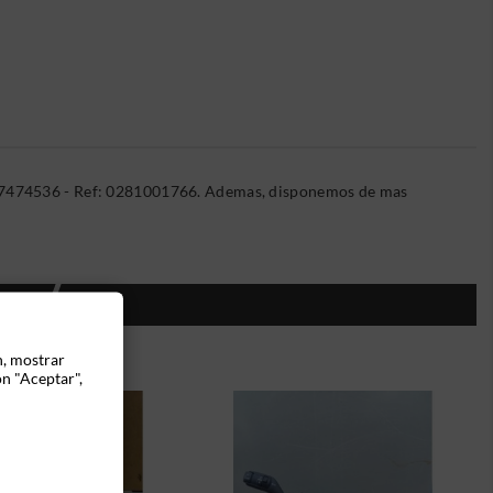
627474536 - Ref: 0281001766. Ademas, disponemos de mas
ÍA:
n, mostrar
ón "Aceptar",