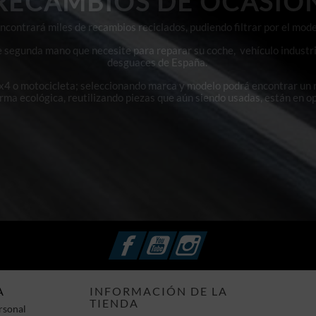
RECAMBIOS DE OCASIÓ
contrará miles de recambios reciclados, pudiendo filtrar por el mode
e segunda mano que necesite para reparar su coche, vehículo industri
desguaces de España.
4x4 o motocicleta; seleccionando marca y modelo podrá encontrar un
orma ecológica, reutilizando piezas que aún siendo usadas, están en o
Facebook
YouTube
Instagram
A
INFORMACIÓN DE LA
TIENDA
rsonal