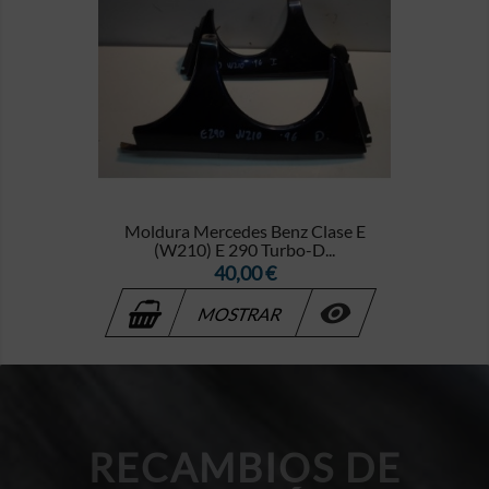
Moldura Mercedes Benz Clase E
(W210) E 290 Turbo-D...
Precio
40,00 €

MOSTRAR
RECAMBIOS DE