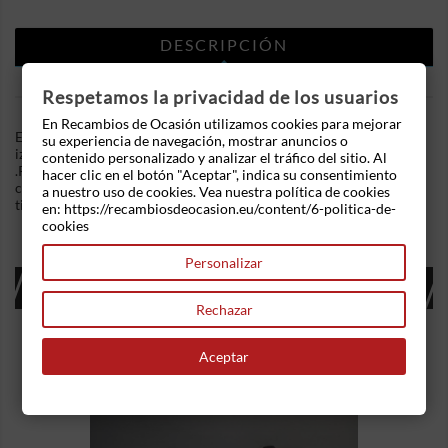
DESCRIPCIÓN
DETALLES DEL PRODUCTO
Respetamos la privacidad de los usuarios
En Recambios de Ocasión utilizamos cookies para mejorar
En Recambios de Ocasion disponemos de Elevalunas trasero
su experiencia de navegación, mostrar anuncios o
izquierdo Rover 45 Hatchback (RT) (1999) 2.0 TD (101 cv)
contenido personalizado y analizar el tráfico del sitio. Al
.Referencia Interna: 02081033115551. Sistema eléctrico con
hacer clic en el botón "Aceptar", indica su consentimiento
conector de 2 pines. Ademas, disponemos de mas recambios, si
a nuestro uso de cookies. Vea nuestra política de cookies
tiene cualquier duda consultenos.
en: https://recambiosdeocasion.eu/content/6-politica-de-
cookies
Personalizar
16 OTROS PRODUCTOS EN LA MISMA
CATEGORÍA:
Rechazar
Aceptar