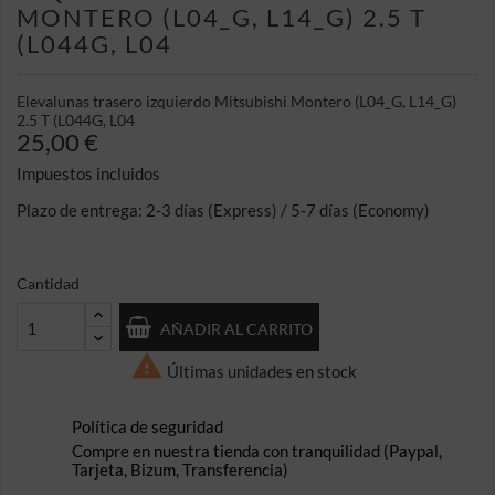
MONTERO (L04_G, L14_G) 2.5 T
(L044G, L04
Elevalunas trasero izquierdo Mitsubishi Montero (L04_G, L14_G)
2.5 T (L044G, L04
25,00 €
Impuestos incluidos
Plazo de entrega: 2-3 días (Express) / 5-7 días (Economy)
Cantidad
AÑADIR AL CARRITO

Últimas unidades en stock
Política de seguridad
Compre en nuestra tienda con tranquilidad (Paypal,
Tarjeta, Bizum, Transferencia)