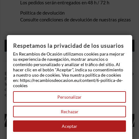
Los pedidos serán entregados en 48 h / 72 h
Política de devolución
Consulte condiciones de devolución de nuestras piezas
DESCRIPCIÓN
Respetamos la privacidad de los usuarios
En Recambios de Ocasión utilizamos cookies para mejorar
DETALLES DEL PRODUCTO
su experiencia de navegación, mostrar anuncios o
contenido personalizado y analizar el tráfico del sitio. Al
hacer clic en el botón "Aceptar", indica su consentimiento
En Recambios de Ocasion disponemos de Caja precalentamiento
a nuestro uso de cookies. Vea nuestra política de cookies
Fiat Punto II (188) (1999-2012) 1.9 JTD (80 cv) .Referencia
en: https://recambiosdeocasion.eu/content/6-politica-de-
Interna: 06061555461011 - Ref: 0281003015. Relé de
cookies
calentadores. Ademas, disponemos de mas recambios, si tiene
cualquier duda consultenos.
Personalizar
Rechazar
16 OTROS PRODUCTOS EN LA MISMA
CATEGORÍA:
Aceptar