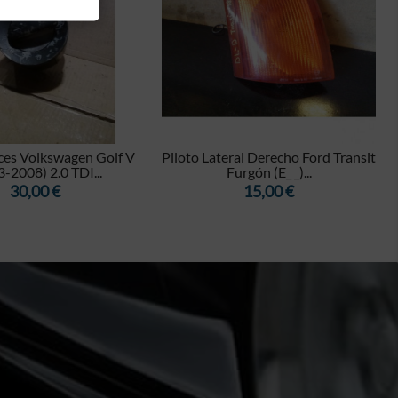


es Volkswagen Golf V
Piloto Lateral Derecho Ford Transit
-2008) 2.0 TDI...
Furgón (E_ _)...
Precio
Precio
30,00 €
15,00 €