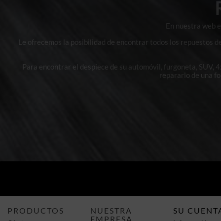
En nuestra web en
Le ofrecemos la posibilidad de encontrar todos los repuestos d
Para encontrar el despiece de su automóvil, furgoneta, SUV, 
repararlo de una f
PRODUCTOS
NUESTRA
SU CUENT
EMPRESA