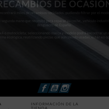
RECAMBIOS DE OCASIÓ
contrará miles de recambios reciclados, pudiendo filtrar por el mode
e segunda mano que necesite para reparar su coche, vehículo industri
desguaces de España.
4x4 o motocicleta; seleccionando marca y modelo podrá encontrar un
orma ecológica, reutilizando piezas que aún siendo usadas, están en o
Facebook
YouTube
Instagram
A
INFORMACIÓN DE LA
TIENDA