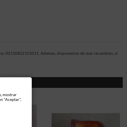
erna: 02110822151011. Ademas, disponemos de mas recambios, si
ÍA:
n, mostrar
ón "Aceptar",