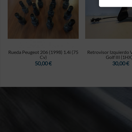


Rueda Peugeot 206 (1998) 1.4i (75
Retrovisor Izquierdo
Cv)
Golf III (1HX)
Precio
Precio
50,00 €
30,00 €