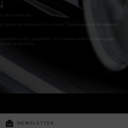
N
lo de su vehículo.
al ligero, así como motos y scooter. Trabajamos con los mejores
 recambio verde y sostenible con el medio ambiente para poder
ptimas condiciones.
NEWSLETTER