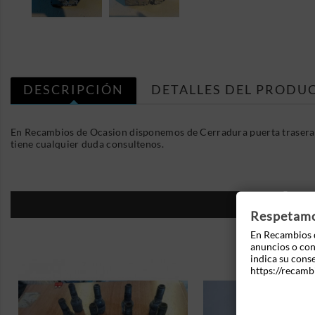
DESCRIPCIÓN
DETALLES DEL PRODU
En Recambios de Ocasion disponemos de Cerradura puerta trasera 
tiene cualquier duda consultenos.
16
Respetamos
En Recambios d
anuncios o cont
indica su cons
https://recamb