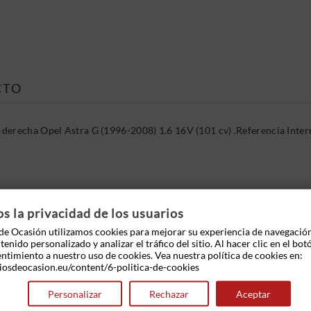
CTO
derecha Opel Astra G (1996-2008) 1.6 16V (101 cv) .Referencia Int
 OTROS PRODUCTOS EN LA MISMA CATEGOR
 la privacidad de los usuarios
e Ocasión utilizamos cookies para mejorar su experiencia de navegació
enido personalizado y analizar el tráfico del sitio. Al hacer clic en el bot
entimiento a nuestro uso de cookies. Vea nuestra política de cookies en:
iosdeocasion.eu/content/6-politica-de-cookies
Personalizar
Rechazar
Aceptar