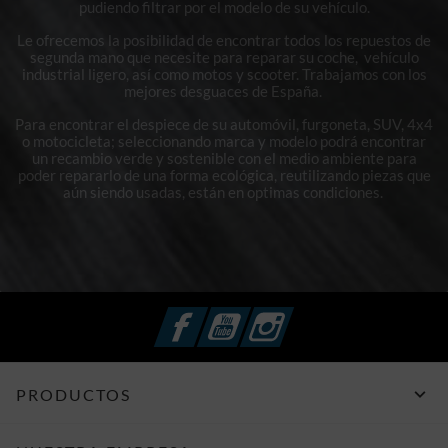
pudiendo filtrar por el modelo de su vehículo.
Le ofrecemos la posibilidad de encontrar todos los repuestos de
segunda mano que necesite para reparar su coche, vehículo
industrial ligero, así como motos y scooter. Trabajamos con los
mejores desguaces de España.
Para encontrar el despiece de su automóvil, furgoneta, SUV, 4x4
o motocicleta; seleccionando marca y modelo podrá encontrar
un recambio verde y sostenible con el medio ambiente para
poder repararlo de una forma ecológica, reutilizando piezas que
aún siendo usadas, están en optimas condiciones.
Facebook
YouTube
Instagram

PRODUCTOS