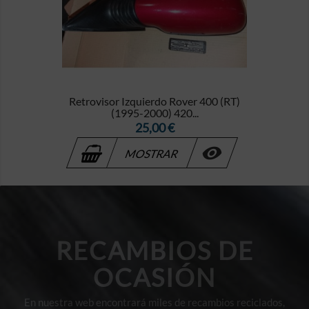
Retrovisor Izquierdo Rover 400 (RT)
(1995-2000) 420...
Precio
25,00 €

MOSTRAR
RECAMBIOS DE
OCASIÓN
En nuestra web encontrará miles de recambios reciclados,