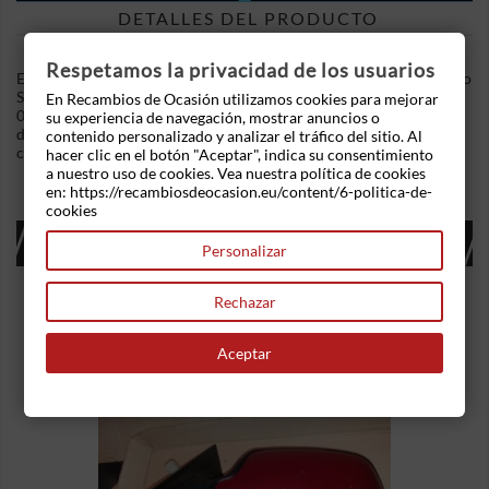
DETALLES DEL PRODUCTO
Respetamos la privacidad de los usuarios
En Recambios de Ocasion disponemos de Cerradura capot Volvo
S60 (2000-2009) 2.4 D (130 cv) .Referencia Interna:
En Recambios de Ocasión utilizamos cookies para mejorar
02110831494991. Cerradura de capot izquierda. Ademas,
su experiencia de navegación, mostrar anuncios o
disponemos de mas recambios, si tiene cualquier duda
contenido personalizado y analizar el tráfico del sitio. Al
consultenos.
hacer clic en el botón "Aceptar", indica su consentimiento
a nuestro uso de cookies. Vea nuestra política de cookies
en: https://recambiosdeocasion.eu/content/6-politica-de-
cookies
16 OTROS PRODUCTOS EN LA MISMA
Personalizar
CATEGORÍA:
Rechazar
Aceptar