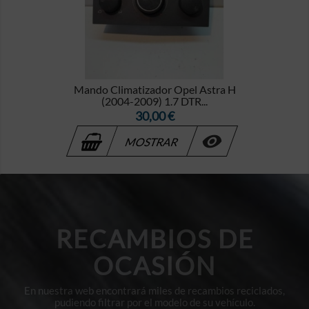
Mando Climatizador Opel Astra H
(2004-2009) 1.7 DTR...
Precio
30,00 €

MOSTRAR
RECAMBIOS DE
OCASIÓN
En nuestra web encontrará miles de recambios reciclados,
pudiendo filtrar por el modelo de su vehículo.