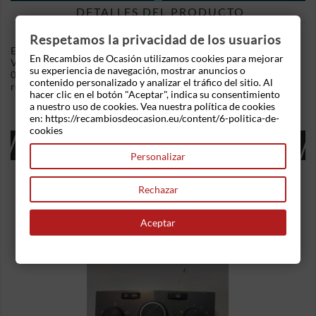
DETALLES DEL PRODUCTO
Respetamos la privacidad de los usuarios
En Recambios de Ocasion disponemos de Caja filtro de aire
En Recambios de Ocasión utilizamos cookies para mejorar
Volvo S60 (2000-2009) 2.4 D (130 cv) .Referencia Interna:
su experiencia de navegación, mostrar anuncios o
02110922535457 - Ref: 862606. Ademas, disponemos de mas
contenido personalizado y analizar el tráfico del sitio. Al
recambios, si tiene cualquier duda consultenos.
hacer clic en el botón "Aceptar", indica su consentimiento
a nuestro uso de cookies. Vea nuestra política de cookies
en: https://recambiosdeocasion.eu/content/6-politica-de-
cookies
16 OTROS PRODUCTOS EN LA MISMA
CATEGORÍA:
Personalizar
Rechazar
Aceptar