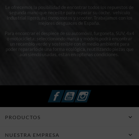
Le ofrecemos la posibilidad de encontrar todos los repuestos de
segunda mano que necesite para reparar su coche, vehículo
industrial ligero, así como motos y scooter. Trabajamos con los
mejores desguaces de España.
Para encontrar el despiece de su automóvil, furgoneta, SUV, 4x4
o motocicleta; seleccionando marca y modelo podrá encontrar
un recambio verde y sostenible con el medio ambiente para
poder repararlo de una forma ecológica, reutilizando piezas que
aún siendo usadas, están en optimas condiciones.
Facebook
YouTube
Instagram

PRODUCTOS

NUESTRA EMPRESA