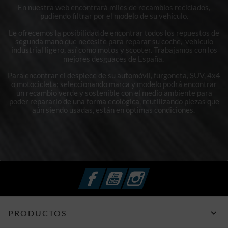
En nuestra web encontrará miles de recambios reciclados,
pudiendo filtrar por el modelo de su vehículo.
Le ofrecemos la posibilidad de encontrar todos los repuestos de
segunda mano que necesite para reparar su coche, vehículo
industrial ligero, así como motos y scooter. Trabajamos con los
mejores desguaces de España.
Para encontrar el despiece de su automóvil, furgoneta, SUV, 4x4
o motocicleta; seleccionando marca y modelo podrá encontrar
un recambio verde y sostenible con el medio ambiente para
poder repararlo de una forma ecológica, reutilizando piezas que
aún siendo usadas, están en optimas condiciones.
Facebook
YouTube
Instagram

PRODUCTOS