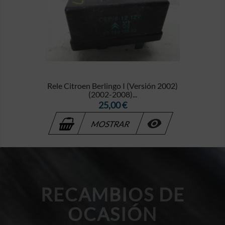
Rele Citroen Berlingo I (Versión 2002)
(2002-2008)...
Precio
25,00 €

MOSTRAR
RECAMBIOS DE
OCASIÓN