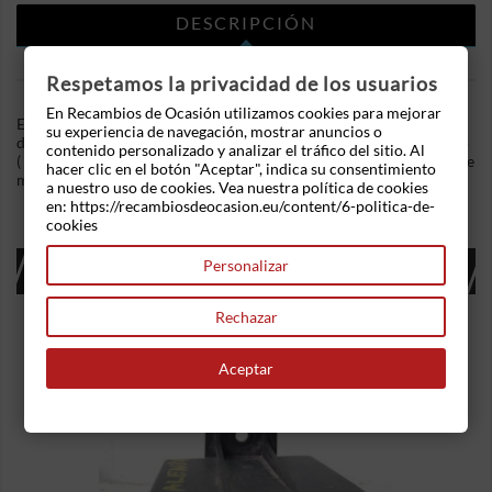
DESCRIPCIÓN
DETALLES DEL PRODUCTO
Respetamos la privacidad de los usuarios
En Recambios de Ocasión utilizamos cookies para mejorar
En Recambios de Ocasion disponemos de Cerradura puerta
su experiencia de navegación, mostrar anuncios o
delantera derecha Fiat Ducato Autobús (230_) 1.9 D Combinato
contenido personalizado y analizar el tráfico del sitio. Al
( .Referencia Interna: 02160859396262. Ademas, disponemos de
hacer clic en el botón "Aceptar", indica su consentimiento
mas recambios, si tiene cualquier duda consultenos.
a nuestro uso de cookies. Vea nuestra política de cookies
en: https://recambiosdeocasion.eu/content/6-politica-de-
cookies
16 OTROS PRODUCTOS EN LA MISMA
Personalizar
CATEGORÍA:
Rechazar
Aceptar