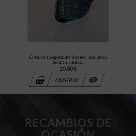
Cinturon Seguridad Trasero Izquierdo
Seat Cordoba...
Precio
20,00 €

MOSTRAR
RECAMBIOS DE
OCASIÓN