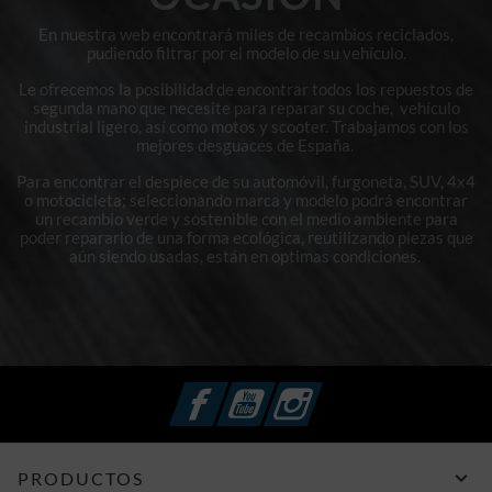
En nuestra web encontrará miles de recambios reciclados,
pudiendo filtrar por el modelo de su vehículo.
Le ofrecemos la posibilidad de encontrar todos los repuestos de
segunda mano que necesite para reparar su coche, vehículo
industrial ligero, así como motos y scooter. Trabajamos con los
mejores desguaces de España.
Para encontrar el despiece de su automóvil, furgoneta, SUV, 4x4
o motocicleta; seleccionando marca y modelo podrá encontrar
un recambio verde y sostenible con el medio ambiente para
poder repararlo de una forma ecológica, reutilizando piezas que
aún siendo usadas, están en optimas condiciones.
Facebook
YouTube
Instagram

PRODUCTOS