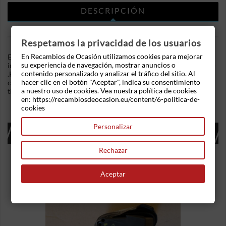
DESCRIPCIÓN
DETALLES DEL PRODUCTO
Respetamos la privacidad de los usuarios
En Recambios de Ocasión utilizamos cookies para mejorar
En Recambios de Ocasion disponemos de Cuadro de
su experiencia de navegación, mostrar anuncios o
instrumentos Fiat Bravo (182) (1995-2002) 1.9 JTD 100 (100 cv)
contenido personalizado y analizar el tráfico del sitio. Al
.Referencia Interna: 02141522474859. Carcasa del
hacer clic en el botón "Aceptar", indica su consentimiento
cuentakilómetros . Ademas, disponemos de mas recambios, si
a nuestro uso de cookies. Vea nuestra política de cookies
tiene cualquier duda consultenos.
en: https://recambiosdeocasion.eu/content/6-politica-de-
cookies
Personalizar
16 OTROS PRODUCTOS EN LA MISMA
CATEGORÍA:
Rechazar
Aceptar