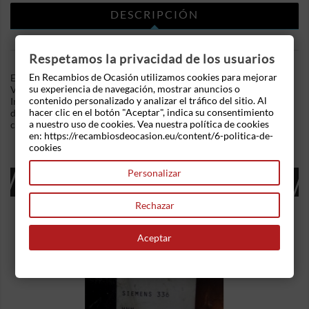
DESCRIPCIÓN
DETALLES DEL PRODUCTO
Respetamos la privacidad de los usuarios
En Recambios de Ocasión utilizamos cookies para mejorar
En Recambios de Ocasion disponemos de Centralita motor uce
su experiencia de navegación, mostrar anuncios o
Volkswagen Tiguan (2007-2018) 2.0 TDI (140 cv) .Referencia
contenido personalizado y analizar el tráfico del sitio. Al
Interna: 02191757465733 - Ref: 03G 906 021 KC. Ademas,
hacer clic en el botón "Aceptar", indica su consentimiento
disponemos de mas recambios, si tiene cualquier duda
a nuestro uso de cookies. Vea nuestra política de cookies
consultenos.
en: https://recambiosdeocasion.eu/content/6-politica-de-
cookies
Personalizar
16 OTROS PRODUCTOS EN LA MISMA
CATEGORÍA:
Rechazar
Aceptar