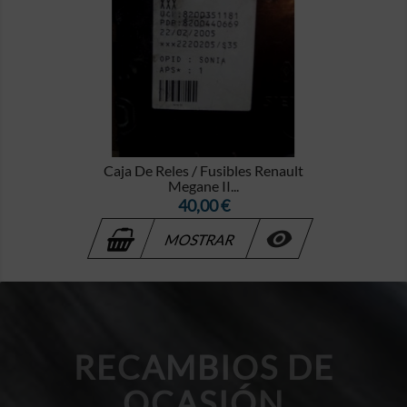
Caja De Reles / Fusibles Renault
Megane II...
Precio
40,00 €

MOSTRAR
RECAMBIOS DE
OCASIÓN