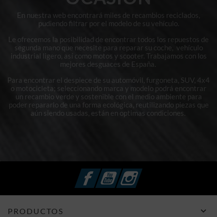
En nuestra web encontrará miles de recambios reciclados,
pudiendo filtrar por el modelo de su vehículo.
Le ofrecemos la posibilidad de encontrar todos los repuestos de
segunda mano que necesite para reparar su coche, vehículo
industrial ligero, así como motos y scooter. Trabajamos con los
mejores desguaces de España.
Para encontrar el despiece de su automóvil, furgoneta, SUV, 4x4
o motocicleta; seleccionando marca y modelo podrá encontrar
un recambio verde y sostenible con el medio ambiente para
poder repararlo de una forma ecológica, reutilizando piezas que
aún siendo usadas, están en optimas condiciones.
Facebook
YouTube
Instagram

PRODUCTOS