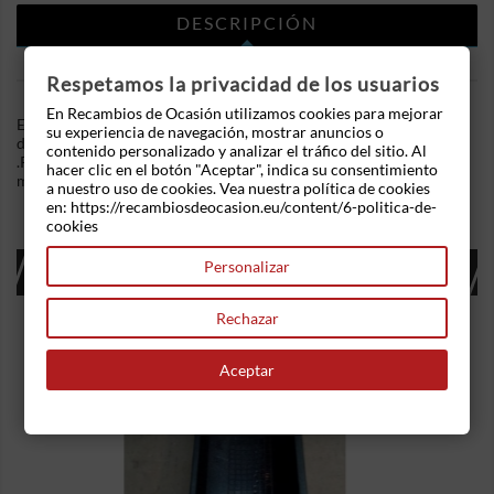
DESCRIPCIÓN
DETALLES DEL PRODUCTO
Respetamos la privacidad de los usuarios
En Recambios de Ocasión utilizamos cookies para mejorar
En Recambios de Ocasion disponemos de Cinturon seguridad
su experiencia de navegación, mostrar anuncios o
delantero izquierdo Renault Clio II Furgón (SB0/1/2_) 1.5 dC
contenido personalizado y analizar el tráfico del sitio. Al
.Referencia Interna: 02221024404211. Ademas, disponemos de
hacer clic en el botón "Aceptar", indica su consentimiento
mas recambios, si tiene cualquier duda consultenos.
a nuestro uso de cookies. Vea nuestra política de cookies
en: https://recambiosdeocasion.eu/content/6-politica-de-
cookies
16 OTROS PRODUCTOS EN LA MISMA
Personalizar
CATEGORÍA:
Rechazar
Aceptar