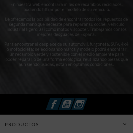
En nuestra web encontrará miles de recambios reciclados,
pudiendo filtrar por el modelo de su vehículo.
Le ofrecemos la posibilidad de encontrar todos los repuestos de
segunda mano que necesite para reparar su coche, vehículo
industrial ligero, así como motos y scooter. Trabajamos con los
mejores desguaces de España.
Para encontrar el despiece de su automóvil, furgoneta, SUV, 4x4
o motocicleta; seleccionando marca y modelo podrá encontrar
un recambio verde y sostenible con el medio ambiente para
poder repararlo de una forma ecológica, reutilizando piezas que
aún siendo usadas, están en optimas condiciones.
Facebook
YouTube
Instagram

PRODUCTOS