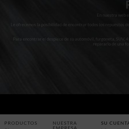
En nuestra web en
Le ofrecemos la posibilidad de encontrar todos los repuestos d
Para encontrar el despiece de su automóvil, furgoneta, SUV, 
repararlo de una f
PRODUCTOS
NUESTRA
SU CUENT
EMPRESA