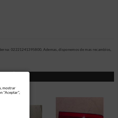
a Interna: 02221241395800. Ademas, disponemos de mas recambios,
ÍA:
n, mostrar
ón "Aceptar",