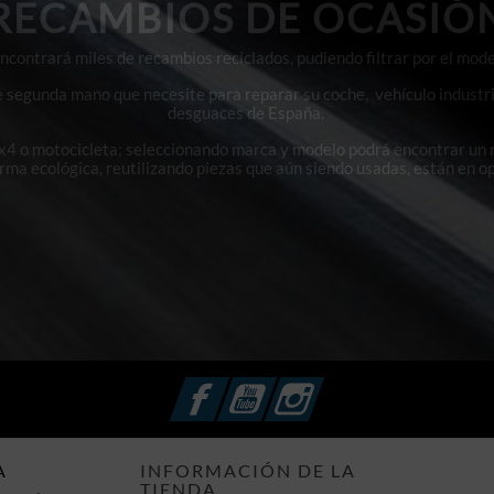
RECAMBIOS DE OCASIÓ
contrará miles de recambios reciclados, pudiendo filtrar por el mode
e segunda mano que necesite para reparar su coche, vehículo industri
desguaces de España.
4x4 o motocicleta; seleccionando marca y modelo podrá encontrar un
orma ecológica, reutilizando piezas que aún siendo usadas, están en o
Facebook
YouTube
Instagram
A
INFORMACIÓN DE LA
TIENDA