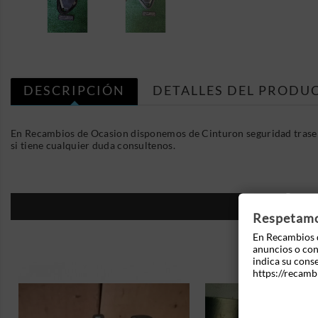
DESCRIPCIÓN
DETALLES DEL PRODU
En Recambios de Ocasion disponemos de Cinturon seguridad traser
si tiene cualquier duda consultenos.
16
Respetamos
En Recambios d
anuncios o cont
indica su cons
https://recamb