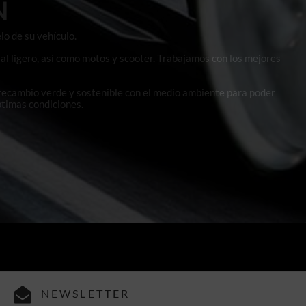
N
lo de su vehículo.
al ligero, así como motos y scooter. Trabajamos con los mejores
 recambio verde y sostenible con el medio ambiente para poder
ptimas condiciones.
NEWSLETTER