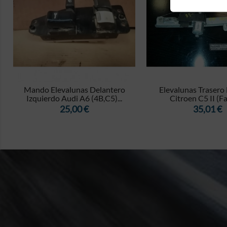


o
Mando Elevalunas Delantero
Elevalunas Trasero
Izquierdo Audi A6 (4B,C5)...
Citroen C5 II (Fas
Precio
Precio
25,00 €
35,01 €