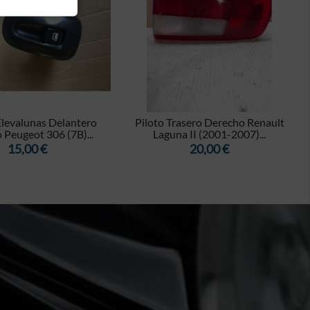


levalunas Delantero
Piloto Trasero Derecho Renault
 Peugeot 306 (7B)...
Laguna II (2001-2007)...
Precio
Precio
15,00 €
20,00 €