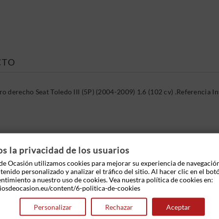
CTO
o derecho Seat Toledo III (5P) (2004-2009) 1.6 (102 cv) .Referenci
 OTROS PRODUCTOS EN LA MISMA CATEGOR
 la privacidad de los usuarios
e Ocasión utilizamos cookies para mejorar su experiencia de navegació
enido personalizado y analizar el tráfico del sitio. Al hacer clic en el bot
entimiento a nuestro uso de cookies. Vea nuestra política de cookies en:
iosdeocasion.eu/content/6-politica-de-cookies
Personalizar
Rechazar
Aceptar