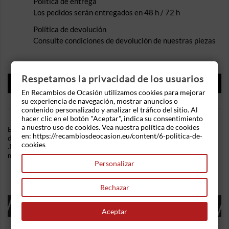
Política de entrega
Los pedidos serán entregados en 48 h / 72 h
Política de devolución
Consulte condiciones de devolución de nuestras piezas
Respetamos la privacidad de los usuarios
DESCRIPCIÓN
En Recambios de Ocasión utilizamos cookies para mejorar
DETALLES DEL PRODUCTO
su experiencia de navegación, mostrar anuncios o
contenido personalizado y analizar el tráfico del sitio. Al
hacer clic en el botón "Aceptar", indica su consentimiento
a nuestro uso de cookies. Vea nuestra política de cookies
En Recambios de Ocasion disponemos de Cerradura puerta
en: https://recambiosdeocasion.eu/content/6-politica-de-
delantera derecha Renault Clio II (2003) 1.4i 16V (98 cv)
cookies
.Referencia Interna: 02221340507722. Ademas, disponemos de
mas recambios, si tiene cualquier duda consultenos.
Personalizar
Rechazar
16 OTROS PRODUCTOS EN LA MISMA
CATEGORÍA:
Aceptar