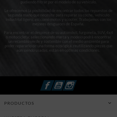
pudiendo filtrar por el modelo de su vehículo.
Le ofrecemos la posibilidad de encontrar todos los repuestos de
segunda mano que necesite para reparar su coche, vehículo
industrial ligero, así como motos y scooter. Trabajamos con los
mejores desguaces de España.
Para encontrar el despiece de su automóvil, furgoneta, SUV, 4x4
o motocicleta; seleccionando marca y modelo podrá encontrar
un recambio verde y sostenible con el medio ambiente para
poder repararlo de una forma ecológica, reutilizando piezas que
aún siendo usadas, están en optimas condiciones.
Facebook
YouTube
Instagram

PRODUCTOS