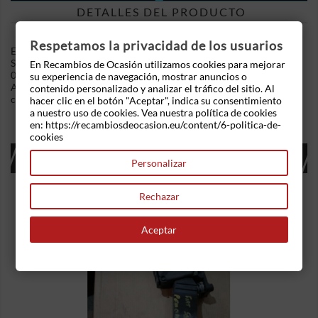
DETALLES DEL PRODUCTO
Respetamos la privacidad de los usuarios
En Recambios de Ocasion disponemos de Mando luces Citroen
Saxo (S0,S1) (1996-2004) 1.5 D (57 cv) .Referencia Interna:
En Recambios de Ocasión utilizamos cookies para mejorar
06061154414804. Mando de regulación de altura de luces.
su experiencia de navegación, mostrar anuncios o
Ademas, disponemos de mas recambios, si tiene cualquier duda
contenido personalizado y analizar el tráfico del sitio. Al
consultenos.
hacer clic en el botón "Aceptar", indica su consentimiento
a nuestro uso de cookies. Vea nuestra política de cookies
en: https://recambiosdeocasion.eu/content/6-politica-de-
cookies
16 OTROS PRODUCTOS EN LA MISMA
Personalizar
CATEGORÍA:
Rechazar
Aceptar