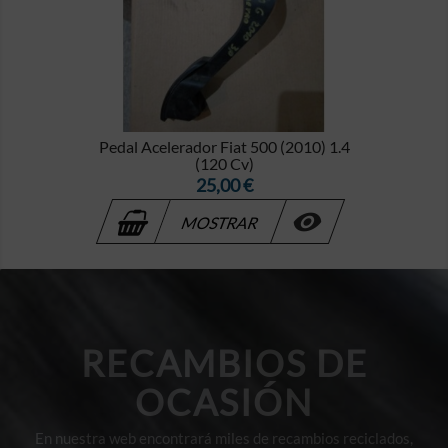
Pedal Acelerador Fiat 500 (2010) 1.4
(120 Cv)
Precio
25,00 €

MOSTRAR
RECAMBIOS DE
OCASIÓN
En nuestra web encontrará miles de recambios reciclados,