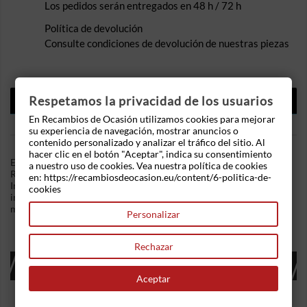
Los pedidos serán entregados en 48 h / 72 h
Política de devolución
Consulte condiciones de devolución de nuestras piezas
DESCRIPCIÓN
Respetamos la privacidad de los usuarios
En Recambios de Ocasión utilizamos cookies para mejorar
DETALLES DEL PRODUCTO
su experiencia de navegación, mostrar anuncios o
contenido personalizado y analizar el tráfico del sitio. Al
hacer clic en el botón "Aceptar", indica su consentimiento
En Recambios de Ocasion disponemos de Piloto lateral derecho
a nuestro uso de cookies. Vea nuestra política de cookies
Renault Megane I (BA) (1995-2003) 1.6 e (90 cv) .Referencia
en: https://recambiosdeocasion.eu/content/6-politica-de-
Interna: 05191153058044 - Ref: 7700847333. Piloto de
cookies
intermitencia de color naranja ambar. Ademas, disponemos de
mas recambios, si tiene cualquier duda consultenos.
Personalizar
Rechazar
16 OTROS PRODUCTOS EN LA MISMA
CATEGORÍA:
Aceptar