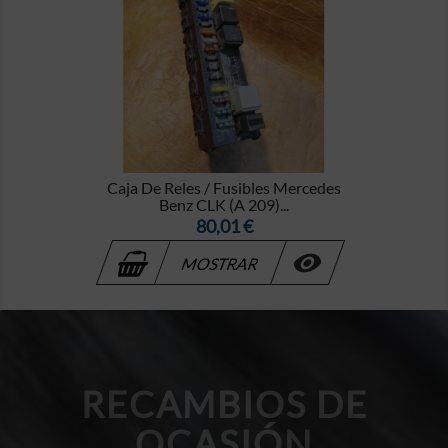
Caja De Reles / Fusibles Mercedes
Benz CLK (A 209)...
Precio
80,01 €

MOSTRAR
RECAMBIOS DE
OCASIÓN