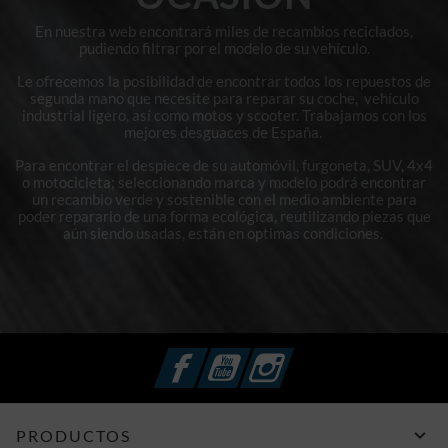
En nuestra web encontrará miles de recambios reciclados,
pudiendo filtrar por el modelo de su vehículo.
Le ofrecemos la posibilidad de encontrar todos los repuestos de
segunda mano que necesite para reparar su coche, vehículo
industrial ligero, así como motos y scooter. Trabajamos con los
mejores desguaces de España.
Para encontrar el despiece de su automóvil, furgoneta, SUV, 4x4
o motocicleta; seleccionando marca y modelo podrá encontrar
un recambio verde y sostenible con el medio ambiente para
poder repararlo de una forma ecológica, reutilizando piezas que
aún siendo usadas, están en optimas condiciones.
Facebook
YouTube
Instagram

PRODUCTOS