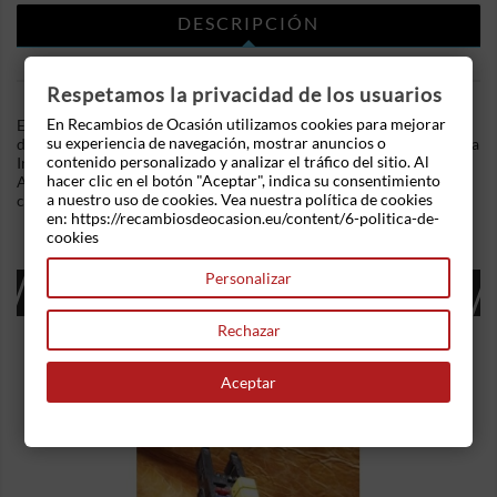
DESCRIPCIÓN
DETALLES DEL PRODUCTO
Respetamos la privacidad de los usuarios
En Recambios de Ocasión utilizamos cookies para mejorar
En Recambios de Ocasion disponemos de Cerradura puerta
su experiencia de navegación, mostrar anuncios o
delantera derecha Renault Megane II 1.5 dCi (103 cv) .Referencia
contenido personalizado y analizar el tráfico del sitio. Al
Interna: 02251141138192. Conector eléctrico de 4 pines.
hacer clic en el botón "Aceptar", indica su consentimiento
Ademas, disponemos de mas recambios, si tiene cualquier duda
a nuestro uso de cookies. Vea nuestra política de cookies
consultenos.
en: https://recambiosdeocasion.eu/content/6-politica-de-
cookies
Personalizar
16 OTROS PRODUCTOS EN LA MISMA
CATEGORÍA:
Rechazar
Aceptar