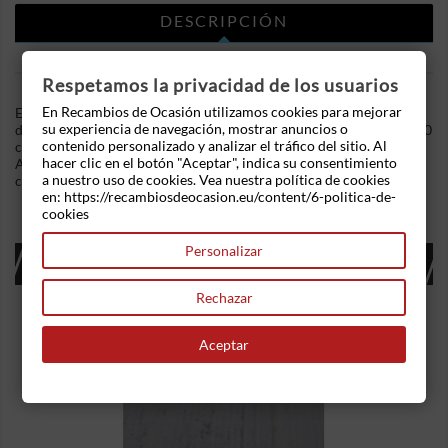
DESCRIPCIÓN
DETALLES DEL PRODUCTO
Respetamos la privacidad de los usuarios
En Recambios de Ocasión utilizamos cookies para mejorar
En Recambios de Ocasion disponemos de Cerradura puerta
su experiencia de navegación, mostrar anuncios o
delantera derecha Mercedes Benz Clase A (W168) A 160 CDI (60
contenido personalizado y analizar el tráfico del sitio. Al
cv .Referencia Interna: 02251135016543 - Ref: 1687230098.
hacer clic en el botón "Aceptar", indica su consentimiento
Ademas, disponemos de mas recambios, si tiene cualquier duda
a nuestro uso de cookies. Vea nuestra política de cookies
consultenos.
en: https://recambiosdeocasion.eu/content/6-politica-de-
cookies
Personalizar
16 OTROS PRODUCTOS EN LA MISMA
CATEGORÍA:
Rechazar
Aceptar