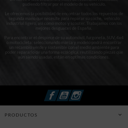
pudiendo filtrar por el modelo de su vehículo.
Le ofrecemos la posibilidad de encontrar todos los repuestos de
segunda mano que necesite para reparar su coche, vehículo
industrial ligero, así como motos y scooter. Trabajamos con los
mejores desguaces de España.
Para encontrar el despiece de su automóvil, furgoneta, SUV, 4x4
o motocicleta; seleccionando marca y modelo podrá encontrar
un recambio verde y sostenible con el medio ambiente para
poder repararlo de una forma ecológica, reutilizando piezas que
aún siendo usadas, están en optimas condiciones.
Facebook
YouTube
Instagram

PRODUCTOS