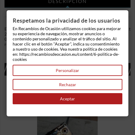
DESCRIPCIÓN
DETALLES DEL PRODUCTO
Respetamos la privacidad de los usuarios
En Recambios de Ocasión utilizamos cookies para mejorar
En Recambios de Ocasion disponemos de Faro izquierdo Renault
su experiencia de navegación, mostrar anuncios o
21 (B48) (1988-1994) 2.0 i 12V (140 cv) .Referencia Interna:
contenido personalizado y analizar el tráfico del sitio. Al
06061216382151 - Ref: 0288051. Ademas, disponemos de mas
hacer clic en el botón "Aceptar", indica su consentimiento
recambios, si tiene cualquier duda consultenos.
a nuestro uso de cookies. Vea nuestra política de cookies
en: https://recambiosdeocasion.eu/content/6-politica-de-
cookies
16 OTROS PRODUCTOS EN LA MISMA
Personalizar
CATEGORÍA:
Rechazar
Aceptar