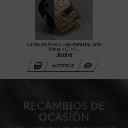
Cerradura Puerta Delantera Izquierda
Renault Clio II...
Precio
30,00 €

MOSTRAR
RECAMBIOS DE
OCASIÓN
En nuestra web encontrará miles de recambios reciclados,