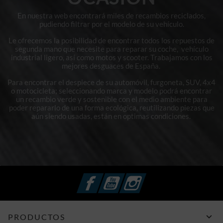
En nuestra web encontrará miles de recambios reciclados,
pudiendo filtrar por el modelo de su vehículo.
Le ofrecemos la posibilidad de encontrar todos los repuestos de
segunda mano que necesite para reparar su coche, vehículo
industrial ligero, así como motos y scooter. Trabajamos con los
mejores desguaces de España.
Para encontrar el despiece de su automóvil, furgoneta, SUV, 4x4
o motocicleta; seleccionando marca y modelo podrá encontrar
un recambio verde y sostenible con el medio ambiente para
poder repararlo de una forma ecológica, reutilizando piezas que
aún siendo usadas, están en optimas condiciones.
Facebook
YouTube
Instagram

PRODUCTOS