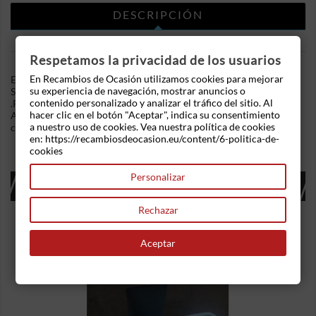
DESCRIPCIÓN
DETALLES DEL PRODUCTO
Respetamos la privacidad de los usuarios
En Recambios de Ocasión utilizamos cookies para mejorar
En Recambios de Ocasion disponemos de Potenciometro pedal
su experiencia de navegación, mostrar anuncios o
Smart Fortwo Cabrio (451) (2007) 0.8 CDi (451,401) (54 cv)
contenido personalizado y analizar el tráfico del sitio. Al
.Referencia Interna: 02241500426674 - Ref: A 451 300 00 00.
hacer clic en el botón "Aceptar", indica su consentimiento
Ademas, disponemos de mas recambios, si tiene cualquier duda
a nuestro uso de cookies. Vea nuestra política de cookies
consultenos.
en: https://recambiosdeocasion.eu/content/6-politica-de-
cookies
Personalizar
16 OTROS PRODUCTOS EN LA MISMA
CATEGORÍA:
Rechazar
Aceptar