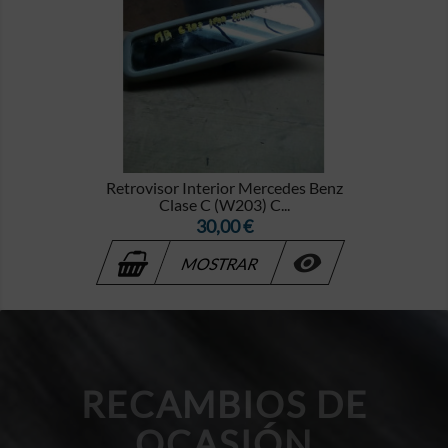
Retrovisor Interior Mercedes Benz
Clase C (W203) C...
Precio
30,00 €

MOSTRAR
RECAMBIOS DE
OCASIÓN