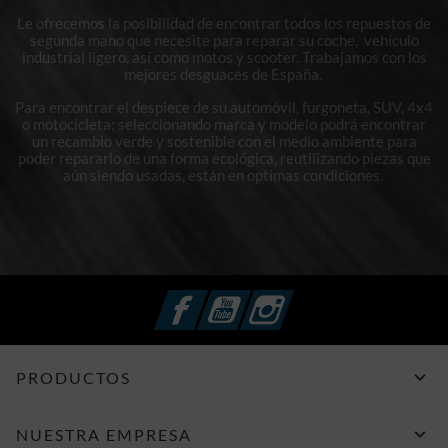
Le ofrecemos la posibilidad de encontrar todos los repuestos de
segunda mano que necesite para reparar su coche, vehículo
industrial ligero, así como motos y scooter. Trabajamos con los
mejores desguaces de España.
Para encontrar el despiece de su automóvil, furgoneta, SUV, 4x4
o motocicleta; seleccionando marca y modelo podrá encontrar
un recambio verde y sostenible con el medio ambiente para
poder repararlo de una forma ecológica, reutilizando piezas que
aún siendo usadas, están en optimas condiciones.
Facebook
YouTube
Instagram

PRODUCTOS

NUESTRA EMPRESA