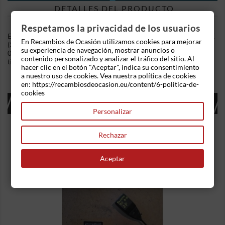
DETALLES DEL PRODUCTO
Respetamos la privacidad de los usuarios
En Recambios de Ocasion disponemos de Cenicero Ford S-MAX
En Recambios de Ocasión utilizamos cookies para mejorar
(2006-2010) 2.0 TDCi (140) MT .Referencia Interna:
su experiencia de navegación, mostrar anuncios o
02240820392944. Ademas, disponemos de mas recambios, si
contenido personalizado y analizar el tráfico del sitio. Al
tiene cualquier duda consultenos.
hacer clic en el botón "Aceptar", indica su consentimiento
a nuestro uso de cookies. Vea nuestra política de cookies
en: https://recambiosdeocasion.eu/content/6-politica-de-
cookies
16 OTROS PRODUCTOS EN LA MISMA
CATEGORÍA:
Personalizar
Rechazar
Aceptar