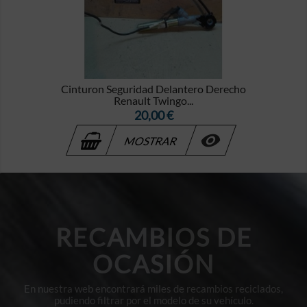
Cinturon Seguridad Delantero Derecho
Renault Twingo...
Precio
20,00 €

MOSTRAR
RECAMBIOS DE
OCASIÓN
En nuestra web encontrará miles de recambios reciclados,
pudiendo filtrar por el modelo de su vehículo.