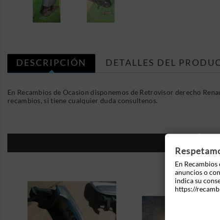
DESCRIPCIÓN
DETALLES DEL PRODU
En Recambios de Ocasion disponemos de Retrovisor derecho Renaul
recambios, si tiene cualquier duda consultenos.
16
Respetamos
En Recambios d
anuncios o cont
indica su cons
https://recamb