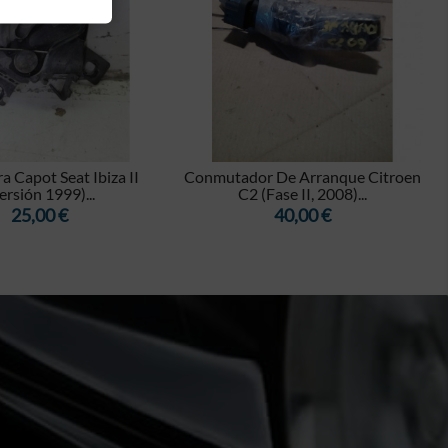


a Capot Seat Ibiza II
Conmutador De Arranque Citroen
ersión 1999)...
C2 (Fase II, 2008)...
Precio
Precio
25,00 €
40,00 €