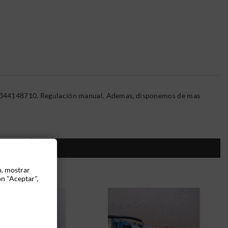
031344148710. Regulación manual. Ademas, disponemos de mas
ÍA:
n, mostrar
ón "Aceptar",