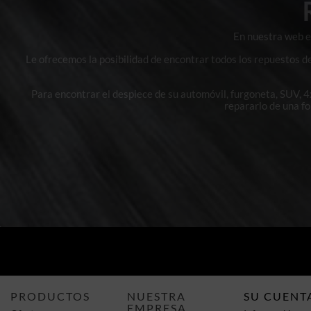
En nuestra web en
Le ofrecemos la posibilidad de encontrar todos los repuestos d
Para encontrar el despiece de su automóvil, furgoneta, SUV, 
repararlo de una f
PRODUCTOS
NUESTRA
SU CUENT
EMPRESA