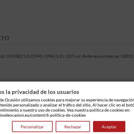
CTO
t 19 II (B/C53) (1991-1996) 1.8 i (107 cv) .Referencia Interna: 03
 OTROS PRODUCTOS EN LA MISMA CATEGOR
 la privacidad de los usuarios
e Ocasión utilizamos cookies para mejorar su experiencia de navegació
enido personalizado y analizar el tráfico del sitio. Al hacer clic en el bot
entimiento a nuestro uso de cookies. Vea nuestra política de cookies en:
iosdeocasion.eu/content/6-politica-de-cookies
Personalizar
Rechazar
Aceptar