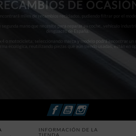
RECAMBIOS DE OCASIÓ
contrará miles de recambios reciclados, pudiendo filtrar por el mode
e segunda mano que necesite para reparar su coche, vehículo industri
desguaces de España.
4x4 o motocicleta; seleccionando marca y modelo podrá encontrar un
orma ecológica, reutilizando piezas que aún siendo usadas, están en o
Facebook
YouTube
Instagram
A
INFORMACIÓN DE LA
TIENDA