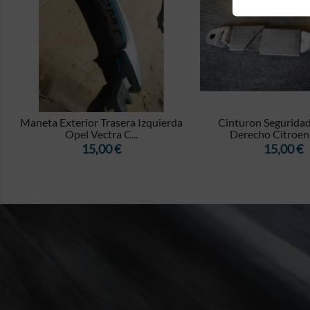


6
Maneta Exterior Trasera Izquierda
Cinturon Seguridad
Opel Vectra C...
Derecho Citroen C
Precio
Precio
15,00 €
15,00 €