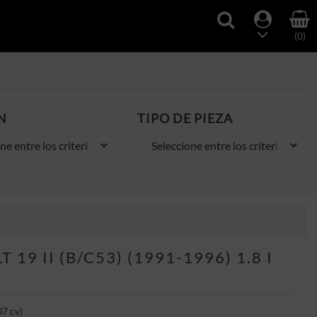
(0)
N
TIPO DE PIEZA
9 II (B/C53) (1991-1996) 1.8 I
07 cv)