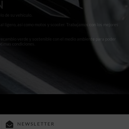
N
lo de su vehículo.
al ligero, así como motos y scooter. Trabajamos con los mejores
 recambio verde y sostenible con el medio ambiente para poder
ptimas condiciones.
NEWSLETTER