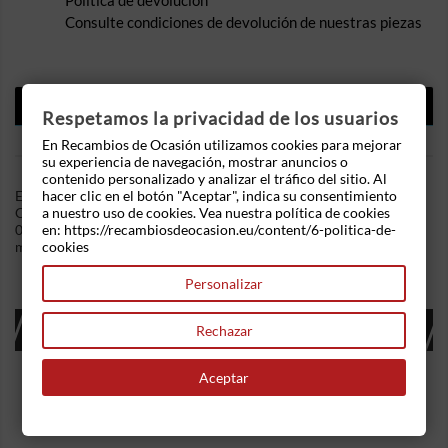
Política de devolución
Consulte condiciones de devolución de nuestras piezas
DESCRIPCIÓN
Respetamos la privacidad de los usuarios
DETALLES DEL PRODUCTO
En Recambios de Ocasión utilizamos cookies para mejorar
su experiencia de navegación, mostrar anuncios o
contenido personalizado y analizar el tráfico del sitio. Al
hacer clic en el botón "Aceptar", indica su consentimiento
En Recambios de Ocasion disponemos de Retrovisor derecho
a nuestro uso de cookies. Vea nuestra política de cookies
Citroen AX (1986-1991) 10 E 1.0 (45 cv) .Referencia Interna:
en: https://recambiosdeocasion.eu/content/6-politica-de-
03071037245879. Regulacion manual . Ademas, disponemos de
cookies
mas recambios, si tiene cualquier duda consultenos.
Personalizar
16 OTROS PRODUCTOS EN LA MISMA
Rechazar
CATEGORÍA:
Aceptar