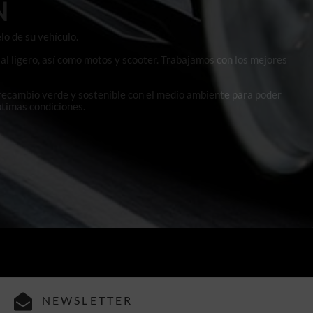
N
lo de su vehículo.
al ligero, así como motos y scooter. Trabajamos con los mejores
 recambio verde y sostenible con el medio ambiente para poder
ptimas condiciones.
NEWSLETTER