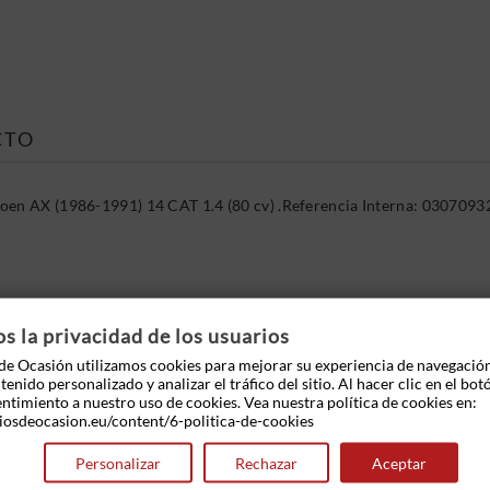
CTO
roen AX (1986-1991) 14 CAT 1.4 (80 cv) .Referencia Interna: 030709
 OTROS PRODUCTOS EN LA MISMA CATEGOR
 la privacidad de los usuarios
e Ocasión utilizamos cookies para mejorar su experiencia de navegació
enido personalizado y analizar el tráfico del sitio. Al hacer clic en el bot
entimiento a nuestro uso de cookies. Vea nuestra política de cookies en:
iosdeocasion.eu/content/6-politica-de-cookies
Personalizar
Rechazar
Aceptar