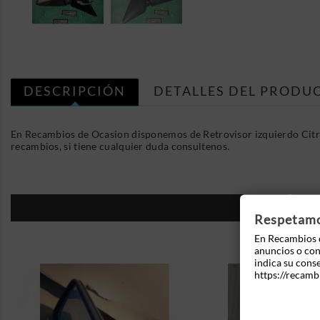
DESCRIPCIÓN
DETALLES DEL PRODU
En Recambios de Ocasion disponemos de Retrovisor izquierdo Cit
recambios, si tiene cualquier duda consultenos.
16
Respetamos
En Recambios d
anuncios o cont
indica su cons
https://recamb