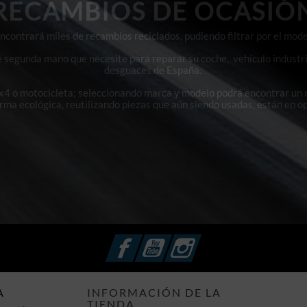
RECAMBIOS DE OCASIÓ
contrará miles de recambios reciclados, pudiendo filtrar por el mode
e segunda mano que necesite para reparar su coche, vehículo industri
desguaces de España.
4x4 o motocicleta; seleccionando marca y modelo podrá encontrar un
orma ecológica, reutilizando piezas que aún siendo usadas, están en o
Facebook
YouTube
Instagram
A
INFORMACIÓN DE LA
TIENDA