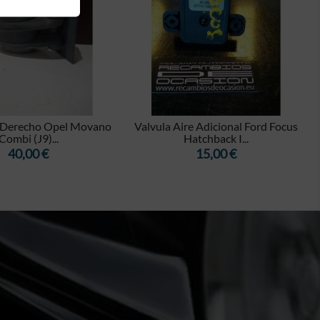


r Derecho Opel Movano
Valvula Aire Adicional Ford Focus
Combi (J9)...
Hatchback I...
Precio
Precio
40,00 €
15,00 €