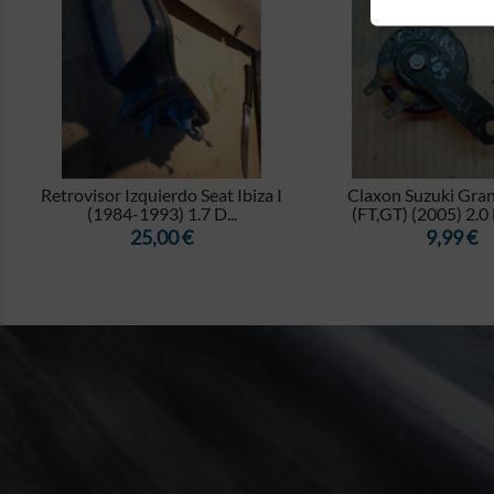


Retrovisor Izquierdo Seat Ibiza I
Claxon Suzuki Gran
(1984-1993) 1.7 D...
(FT,GT) (2005) 2.0 
Precio
Precio
25,00 €
9,99 €