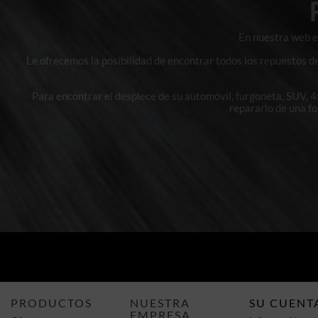
En nuestra web en
Le ofrecemos la posibilidad de encontrar todos los repuestos d
Para encontrar el despiece de su automóvil, furgoneta, SUV, 
repararlo de una f
PRODUCTOS
NUESTRA
SU CUENT
EMPRESA