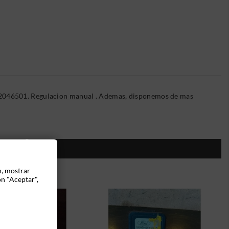
32046501. Regulacion manual . Ademas, disponemos de mas
ÍA:
n, mostrar
ón "Aceptar",