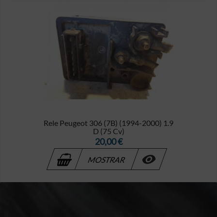
Rele Peugeot 306 (7B) (1994-2000) 1.9
D (75 Cv)
Precio
20,00 €

MOSTRAR