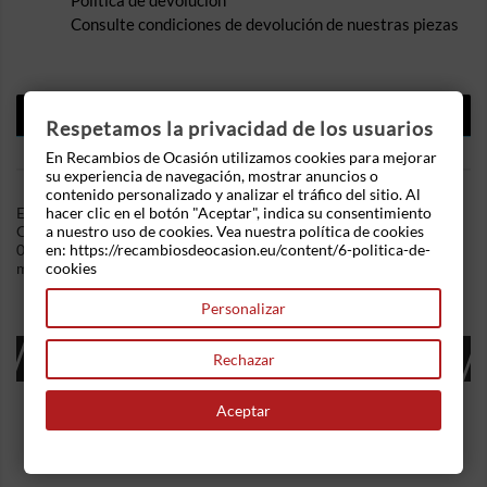
Política de devolución
Consulte condiciones de devolución de nuestras piezas
DESCRIPCIÓN
Respetamos la privacidad de los usuarios
DETALLES DEL PRODUCTO
En Recambios de Ocasión utilizamos cookies para mejorar
su experiencia de navegación, mostrar anuncios o
contenido personalizado y analizar el tráfico del sitio. Al
hacer clic en el botón "Aceptar", indica su consentimiento
En Recambios de Ocasion disponemos de Retrovisor derecho
a nuestro uso de cookies. Vea nuestra política de cookies
Citroen AX (1986-1991) 10 E 1.0 (45 cv) .Referencia Interna:
en: https://recambiosdeocasion.eu/content/6-politica-de-
03051627096266. Regulación manual. Ademas, disponemos de
cookies
mas recambios, si tiene cualquier duda consultenos.
Personalizar
16 OTROS PRODUCTOS EN LA MISMA
Rechazar
CATEGORÍA:
Aceptar