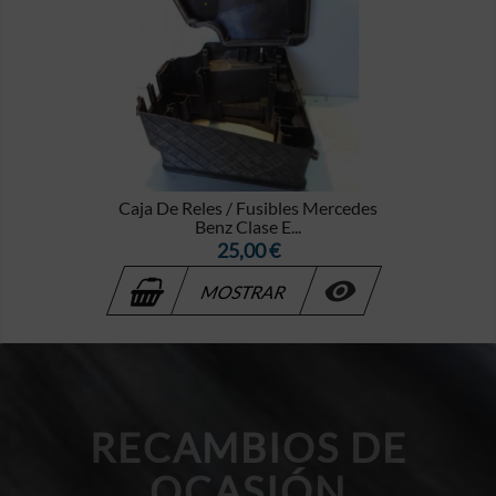
Caja De Reles / Fusibles Mercedes
Benz Clase E...
Precio
25,00 €

MOSTRAR
RECAMBIOS DE
OCASIÓN