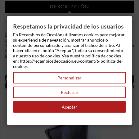
DESCRIPCIÓN
DETALLES DEL PRODUCTO
Respetamos la privacidad de los usuarios
En Recambios de Ocasión utilizamos cookies para mejorar
En Recambios de Ocasion disponemos de Elevalunas trasero
su experiencia de navegación, mostrar anuncios o
izquierdo Nissan Primera (P11) (1995-2002) 1.6 16V (99 cv)
contenido personalizado y analizar el tráfico del sitio. Al
.Referencia Interna: 03111603457723. Mecanismo eléctrico con
hacer clic en el botón "Aceptar", indica su consentimiento
conector de 2 cables. Ademas, disponemos de mas recambios, si
a nuestro uso de cookies. Vea nuestra política de cookies
tiene cualquier duda consultenos.
en: https://recambiosdeocasion.eu/content/6-politica-de-
cookies
Personalizar
16 OTROS PRODUCTOS EN LA MISMA
CATEGORÍA:
Rechazar
Aceptar