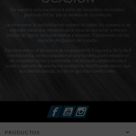
En nuestra web encontrará miles de recambios reciclados,
pudiendo filtrar por el modelo de su vehículo.
Le ofrecemos la posibilidad de encontrar todos los repuestos de
segunda mano que necesite para reparar su coche, vehículo
industrial ligero, así como motos y scooter. Trabajamos con los
mejores desguaces de España.
Para encontrar el despiece de su automóvil, furgoneta, SUV, 4x4
o motocicleta; seleccionando marca y modelo podrá encontrar
un recambio verde y sostenible con el medio ambiente para
poder repararlo de una forma ecológica, reutilizando piezas que
aún siendo usadas, están en optimas condiciones.
Facebook
YouTube
Instagram

PRODUCTOS