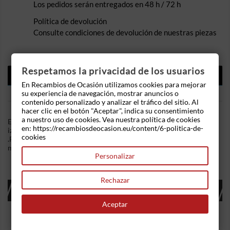
Los pedidos serán entregados en 48 h / 72 h
Política de devolución
Consulte condiciones de devolución de nuestras piezas
Respetamos la privacidad de los usuarios
DESCRIPCIÓN
En Recambios de Ocasión utilizamos cookies para mejorar
DETALLES DEL PRODUCTO
su experiencia de navegación, mostrar anuncios o
contenido personalizado y analizar el tráfico del sitio. Al
hacer clic en el botón "Aceptar", indica su consentimiento
a nuestro uso de cookies. Vea nuestra política de cookies
En Recambios de Ocasion disponemos de Piloto trasero
en: https://recambiosdeocasion.eu/content/6-politica-de-
izquierdo Seat Ibiza II (Versión 1999) (1999-2002) 1.6 (101 cv)
cookies
.Referencia Interna: 03121127523178. Ademas, disponemos de
mas recambios, si tiene cualquier duda consultenos.
Personalizar
Rechazar
16 OTROS PRODUCTOS EN LA MISMA
CATEGORÍA:
Aceptar