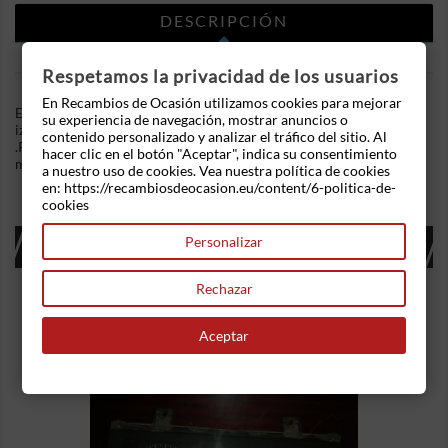
DESCRIPCIÓN
DETALLES DEL PRODUCTO
Respetamos la privacidad de los usuarios
En Recambios de Ocasión utilizamos cookies para mejorar
En Recambios de Ocasion disponemos de Piloto trasero
su experiencia de navegación, mostrar anuncios o
izquierdo Volkswagen Passat (B3, B4) (1988-1996) 1.8 (75 cv)
contenido personalizado y analizar el tráfico del sitio. Al
.Referencia Interna: 03121205209799. Ademas, disponemos de
hacer clic en el botón "Aceptar", indica su consentimiento
mas recambios, si tiene cualquier duda consultenos.
a nuestro uso de cookies. Vea nuestra política de cookies
en: https://recambiosdeocasion.eu/content/6-politica-de-
cookies
16 OTROS PRODUCTOS EN LA MISMA
Personalizar
CATEGORÍA:
Rechazar
Aceptar