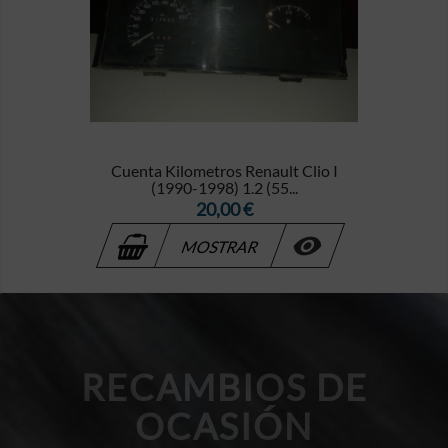
Cuenta Kilometros Renault Clio I
(1990-1998) 1.2 (55...
Precio
20,00 €

MOSTRAR
RECAMBIOS DE
OCASIÓN