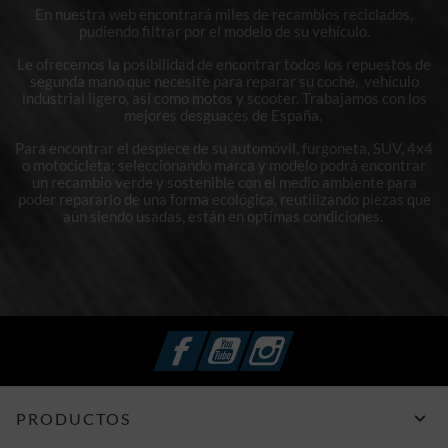
En nuestra web encontrará miles de recambios reciclados,
pudiendo filtrar por el modelo de su vehículo.
Le ofrecemos la posibilidad de encontrar todos los repuestos de
segunda mano que necesite para reparar su coche, vehículo
industrial ligero, así como motos y scooter. Trabajamos con los
mejores desguaces de España.
Para encontrar el despiece de su automóvil, furgoneta, SUV, 4x4
o motocicleta; seleccionando marca y modelo podrá encontrar
un recambio verde y sostenible con el medio ambiente para
poder repararlo de una forma ecológica, reutilizando piezas que
aún siendo usadas, están en optimas condiciones.
Facebook
YouTube
Instagram

PRODUCTOS