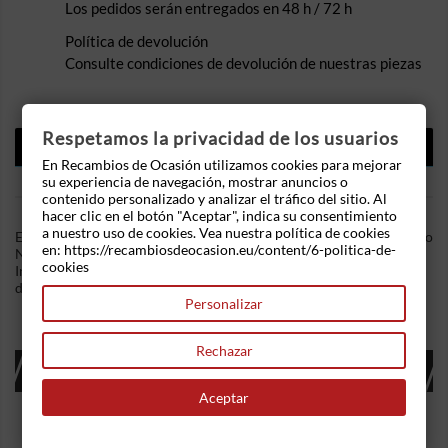
Los pedidos serán entregados en 48 h / 72 h
Política de devolución
Consulte condiciones de devolución de nuestras piezas
Respetamos la privacidad de los usuarios
DESCRIPCIÓN
En Recambios de Ocasión utilizamos cookies para mejorar
DETALLES DEL PRODUCTO
su experiencia de navegación, mostrar anuncios o
contenido personalizado y analizar el tráfico del sitio. Al
hacer clic en el botón "Aceptar", indica su consentimiento
a nuestro uso de cookies. Vea nuestra política de cookies
En Recambios de Ocasion disponemos de Tapa Exterior Deposito
en: https://recambiosdeocasion.eu/content/6-politica-de-
Nissan Primera (P11) (1995-2002) 1.6 16V (99 cv) .Referencia
cookies
Interna: 03121648144949. En color gris. Ademas, disponemos
de mas recambios, si tiene cualquier duda consultenos.
Personalizar
Rechazar
16 OTROS PRODUCTOS EN LA MISMA
CATEGORÍA:
Aceptar