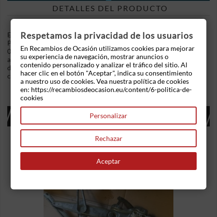
DETALLES DEL PRODUCTO
Respetamos la privacidad de los usuarios
En Recambios de Ocasion disponemos de Faro derecho Nissan
Primera (P11) (1995-2002) 1.6 16V (99 cv) .Referencia Interna:
En Recambios de Ocasión utilizamos cookies para mejorar
03140851049999. Faro con piloto de intermitente este tiene
su experiencia de navegación, mostrar anuncios o
algún roto que no afecta a su funcionamiento. Ademas,
contenido personalizado y analizar el tráfico del sitio. Al
disponemos de mas recambios, si tiene cualquier duda
hacer clic en el botón "Aceptar", indica su consentimiento
consultenos.
a nuestro uso de cookies. Vea nuestra política de cookies
en: https://recambiosdeocasion.eu/content/6-politica-de-
cookies
16 OTROS PRODUCTOS EN LA MISMA
Personalizar
CATEGORÍA:
Rechazar
Aceptar