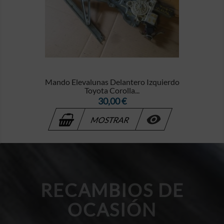
Mando Elevalunas Delantero Izquierdo
Toyota Corolla...
Precio
30,00 €

MOSTRAR
RECAMBIOS DE
OCASIÓN