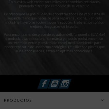
En nuestra web encontrará miles de recambios reciclados,
pudiendo filtrar por el modelo de su vehículo.
Le ofrecemos la posibilidad de encontrar todos los repuestos de
segunda mano que necesite para reparar su coche, vehículo
industrial ligero, así como motos y scooter. Trabajamos con los
mejores desguaces de España.
Para encontrar el despiece de su automóvil, furgoneta, SUV, 4x4
o motocicleta; seleccionando marca y modelo podrá encontrar
un recambio verde y sostenible con el medio ambiente para
poder repararlo de una forma ecológica, reutilizando piezas que
aún siendo usadas, están en optimas condiciones.
Facebook
YouTube
Instagram

PRODUCTOS